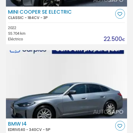
MINI COOPER SE ELECTRIC
CLASSIC - 184CV - 3P
2022
55.704 km
22.500
Eléctrico
€
BMW I4
EDRIVE40 - 340CV - 5P