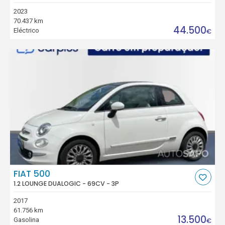
2023
70.437 km
44.500
Eléctrico
€
FIAT 500
1.2 LOUNGE DUALOGIC - 69CV - 3P
2017
61.756 km
13.500
Gasolina
€