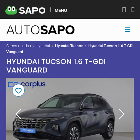
MENU
Carros usados
Hyundai
Hyundai Tucson
Hyundai Tucson 1.6 T-GDI
Vanguard
HYUNDAI TUCSON 1.6 T-GDI
VANGUARD