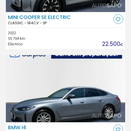
MINI COOPER SE ELECTRIC
CLASSIC - 184CV - 3P
2022
55.704 km
22.500
Eléctrico
€
BMW I4