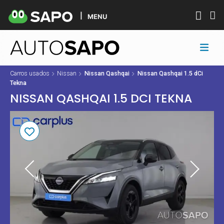
MENU
Carros usados
Nissan
Nissan Qashqai
Nissan Qashqai 1.5 dCi
Tekna
NISSAN QASHQAI 1.5 DCI TEKNA