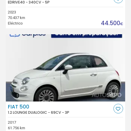
EDRIVE40 - 340CV - 5P
2023
70.437 km
44.500
Eléctrico
€
FIAT 500
1.2 LOUNGE DUALOGIC - 69CV - 3P
2017
61.756 km