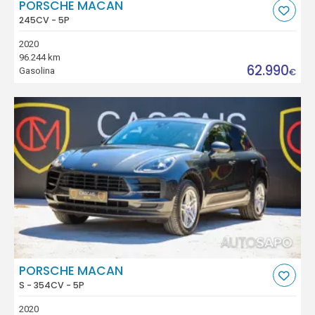
PORSCHE MACAN
245CV - 5P
2020
96.244 km
62.990
Gasolina
€
PORSCHE MACAN
S - 354CV - 5P
2020