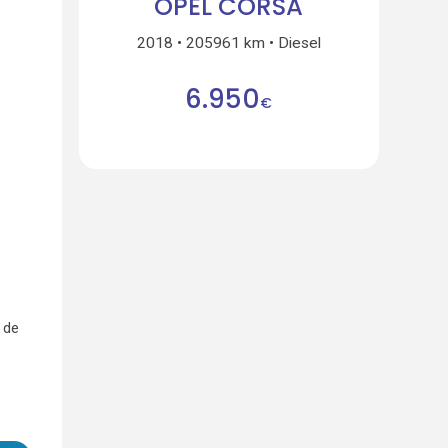
OPEL CORSA
2018
205961 km
Diesel
6.950
€
 de