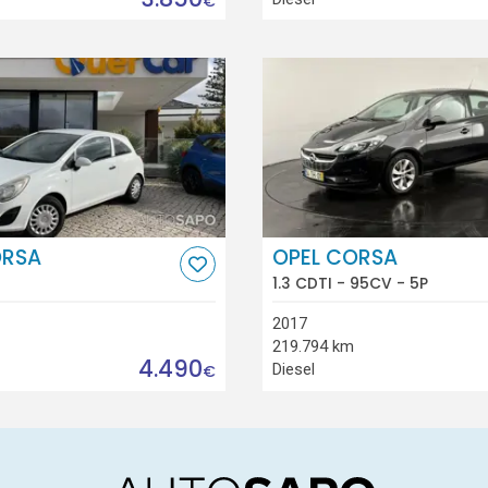
€
ORSA
OPEL CORSA
1.3 CDTI - 95CV - 5P
2017
219.794 km
4.490
Diesel
€