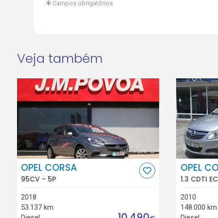
Campos obrigatórios
Veja também
OPEL CORSA
OPEL C
95CV - 5P
1.3 CDTI E
2018
2010
53.137 km
148.000 km
10.490
Diesel
Diesel