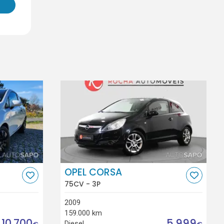
OPEL CORSA
75CV - 3P
2009
159.000 km
10.700
5.999
Diesel