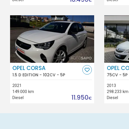
€
OPEL CORSA
OPEL C
1.5 D EDITION - 102CV - 5P
75CV - 5P
2021
2013
149.000 km
298.233 km
11.950
Diesel
Diesel
€