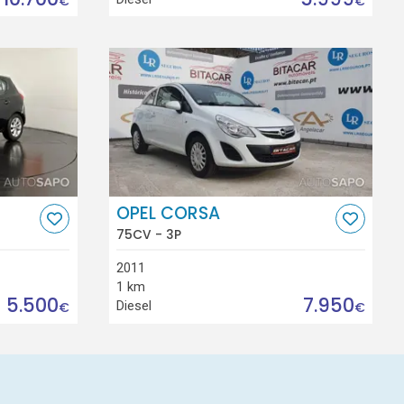
€
€
OPEL CORSA
75CV - 3P
2011
1 km
5.500
7.950
Diesel
€
€