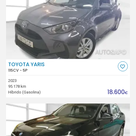
TOYOTA YARIS
115CV - 5P
2023
95.178 km
18.600
Híbrido (Gasolina)
€