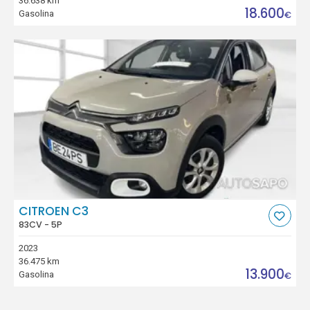
36.638 km
18.600
Gasolina
€
CITROEN C3
83CV - 5P
2023
36.475 km
13.900
Gasolina
€