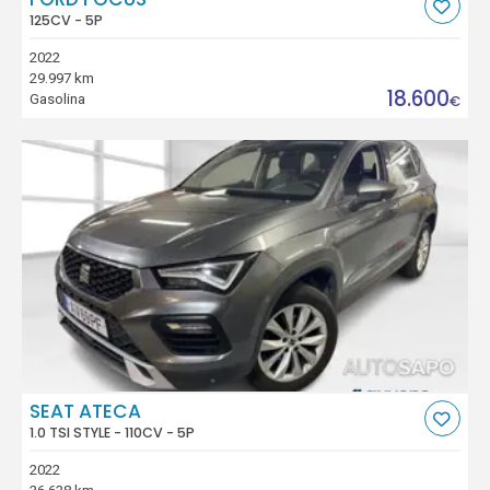
125CV - 5P
2022
29.997 km
18.600
Gasolina
€
SEAT ATECA
1.0 TSI STYLE - 110CV - 5P
2022