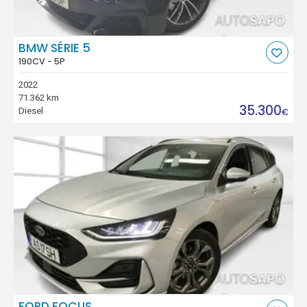
BMW SÉRIE 5
190CV - 5P
2022
71.362 km
35.300
Diesel
€
FORD FOCUS