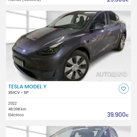
€
TESLA MODEL Y
351CV - 5P
2022
48.098 km
39.900
Eléctrico
€