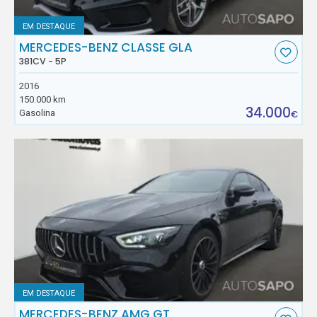
EM DESTAQUE
MERCEDES-BENZ CLASSE GLA
381CV - 5P
2016
150.000 km
34.000
Gasolina
€
EM DESTAQUE
MERCEDES-BENZ AMG GT