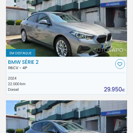
EM DESTAQUE
BMW SÉRIE 2
116CV - 4P
2024
22.000 km
29.950
Diesel
€