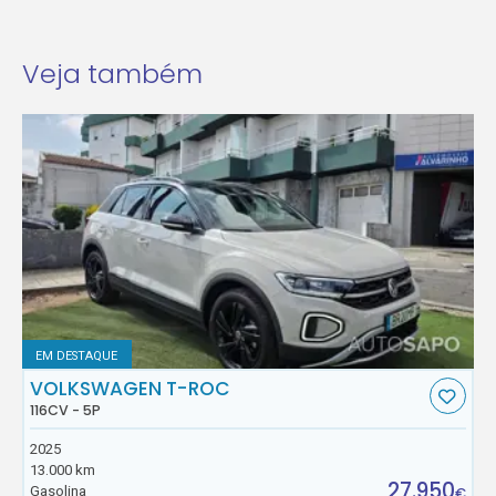
Veja também
EM DESTAQUE
VOLKSWAGEN T-ROC
116CV - 5P
2025
13.000 km
27.950
Gasolina
€