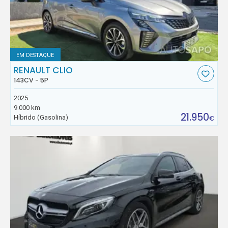
EM DESTAQUE
RENAULT CLIO
143CV - 5P
2025
9.000 km
21.950
Híbrido (Gasolina)
€