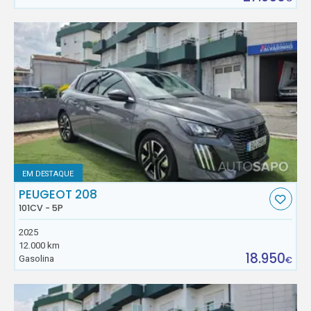
EM DESTAQUE
PEUGEOT 208
101CV - 5P
2025
12.000 km
18.950
Gasolina
€