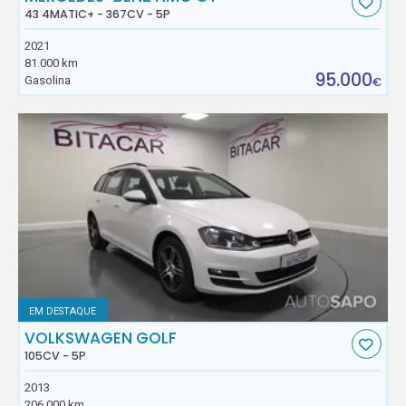
43 4MATIC+ - 367CV - 5P
2021
81.000 km
95.000
Gasolina
€
EM DESTAQUE
VOLKSWAGEN GOLF
105CV - 5P
2013
206.000 km