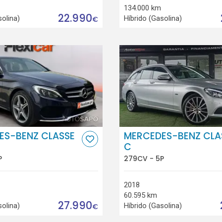
134.000 km
22.990
solina)
Híbrido (Gasolina)
€
ES-BENZ CLASSE
MERCEDES-BENZ CLA
C
P
279CV - 5P
2018
60.595 km
27.990
solina)
Híbrido (Gasolina)
€