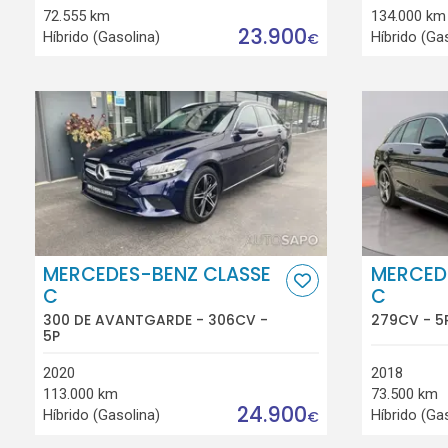
72.555 km
134.000 km
23.900
Híbrido (Gasolina)
Híbrido (Ga
€
MERCEDES-BENZ CLASSE
MERCED
C
C
300 DE AVANTGARDE - 306CV -
279CV - 5
5P
2020
2018
113.000 km
73.500 km
24.900
Híbrido (Gasolina)
Híbrido (Ga
€