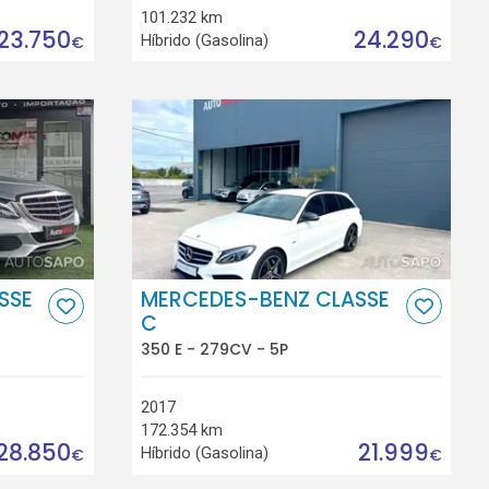
101.232 km
23.750
24.290
Híbrido (Gasolina)
€
€
SSE
MERCEDES-BENZ CLASSE
C
350 E - 279CV - 5P
2017
172.354 km
28.850
21.999
Híbrido (Gasolina)
€
€