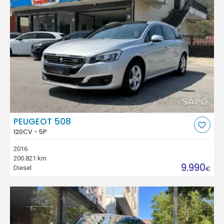
PEUGEOT 508
120CV - 5P
2016
200.821 km
9.990
Diesel
€