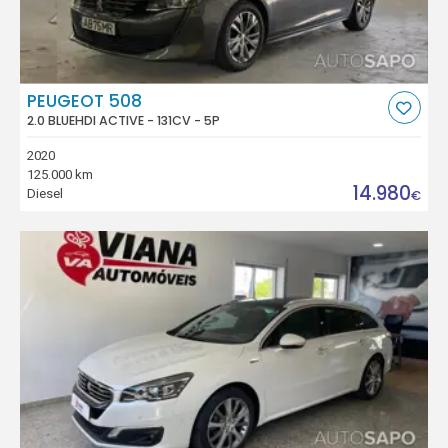
PEUGEOT 508
2.0 BLUEHDI ACTIVE - 131CV - 5P
2020
125.000 km
14.980
Diesel
€