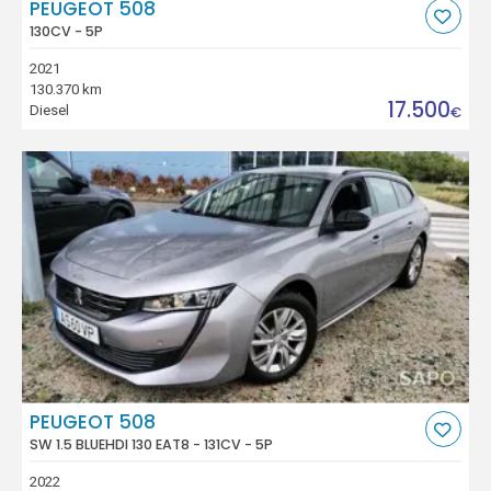
PEUGEOT 508
130CV - 5P
2021
130.370 km
17.500
Diesel
€
PEUGEOT 508
SW 1.5 BLUEHDI 130 EAT8 - 131CV - 5P
2022