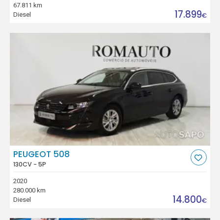
67.811 km
17.899
Diesel
€
PEUGEOT 508
130CV - 5P
2020
280.000 km
14.800
Diesel
€