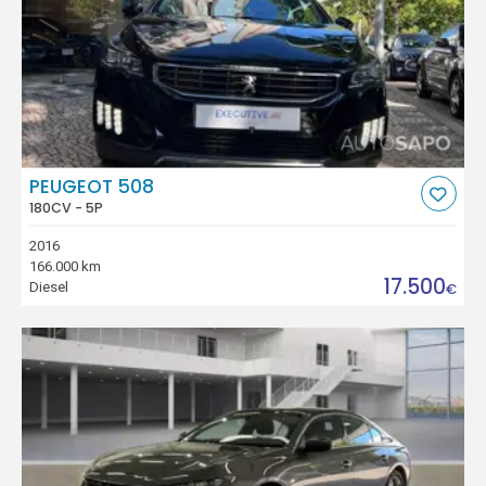
PEUGEOT 508
180CV - 5P
2016
166.000 km
17.500
Diesel
€