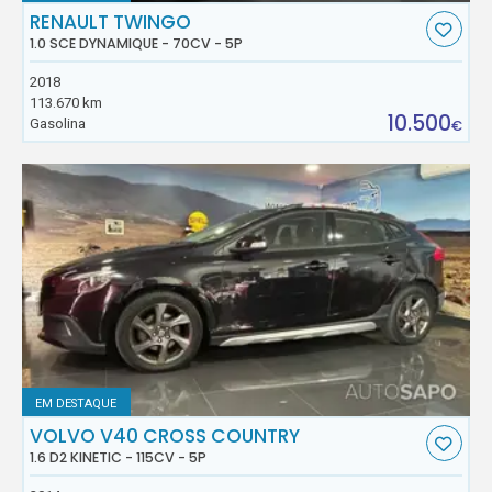
RENAULT TWINGO
1.0 SCE DYNAMIQUE - 70CV - 5P
2018
113.670 km
10.500
Gasolina
€
EM DESTAQUE
VOLVO V40 CROSS COUNTRY
1.6 D2 KINETIC - 115CV - 5P