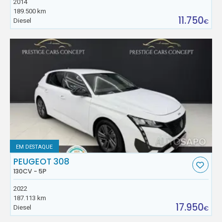
2014
189.500 km
11.750
Diesel
€
EM DESTAQUE
PEUGEOT 308
130CV - 5P
2022
187.113 km
17.950
Diesel
€