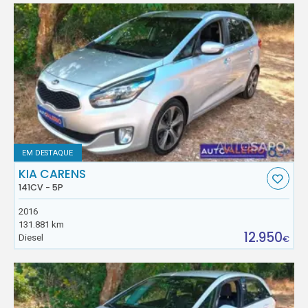
EM DESTAQUE
KIA CARENS
141CV - 5P
2016
131.881 km
12.950
Diesel
€