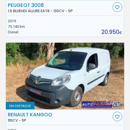
PEUGEOT 3008
1.5 BLUEHDI ALLURE EAT8 - 130CV - 5P
2019
75.140 km
20.950
Diesel
€
EM DESTAQUE
RENAULT KANGOO
95CV - 5P