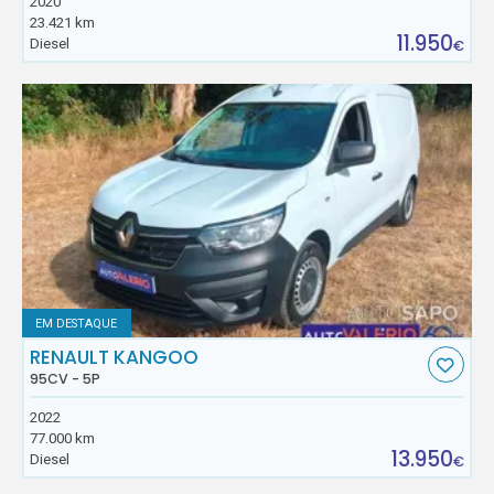
2020
23.421 km
11.950
Diesel
€
EM DESTAQUE
RENAULT KANGOO
95CV - 5P
2022
77.000 km
13.950
Diesel
€