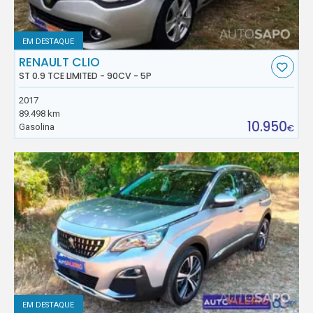
EM DESTAQUE
RENAULT CLIO
ST 0.9 TCE LIMITED - 90CV - 5P
2017
89.498 km
10.950
Gasolina
€
EM DESTAQUE