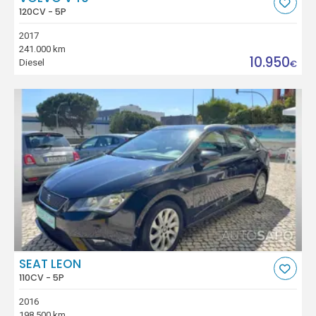
120CV - 5P
2017
241.000 km
10.950
Diesel
€
SEAT LEON
110CV - 5P
2016
198.500 km