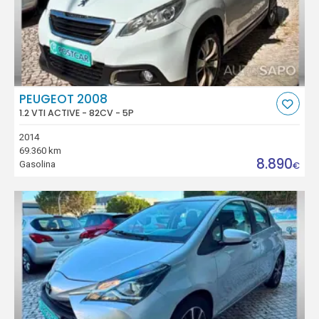
PEUGEOT 2008
1.2 VTI ACTIVE - 82CV - 5P
2014
69.360 km
8.890
Gasolina
€