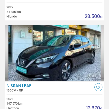
2022
41.830 km
28.500
Híbrido
€
NISSAN LEAF
150CV - 5P
2021
197.970 km
13.870
Eléctrico
€