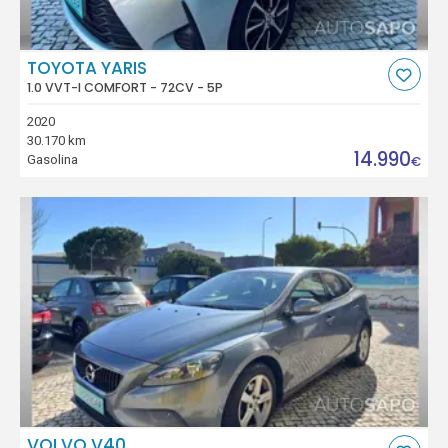
TOYOTA YARIS
1.0 VVT-I COMFORT - 72CV - 5P
2020
30.170 km
14.990
Gasolina
€
VOLVO V40