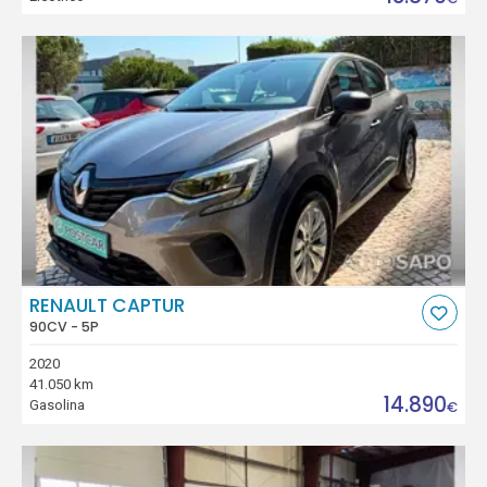
RENAULT CAPTUR
90CV - 5P
2020
41.050 km
14.890
Gasolina
€