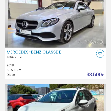
MERCEDES-BENZ CLASSE E
194CV - 2P
2018
66.590 km
33.500
Diesel
€