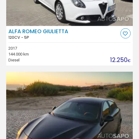
ALFA ROMEO GIULIETTA
120CV - 5P
2017
144.000 km
12.250
Diesel
€