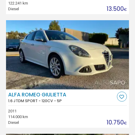
122.241 km
13.500
Diesel
€
ALFA ROMEO GIULIETTA
1.6 JTDM SPORT - 120CV - 5P
2011
114.000 km
10.750
Diesel
€