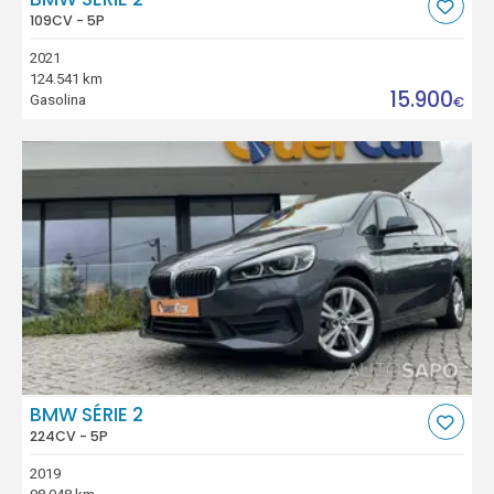
109CV - 5P
2021
124.541 km
15.900
Gasolina
€
BMW SÉRIE 2
224CV - 5P
2019