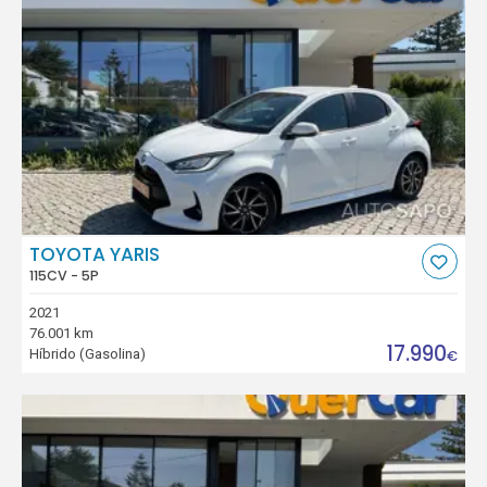
TOYOTA YARIS
115CV - 5P
2021
76.001 km
17.990
Híbrido (Gasolina)
€