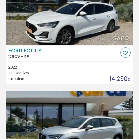
FORD FOCUS
125CV - 5P
2022
111.825 km
14.250
Gasolina
€