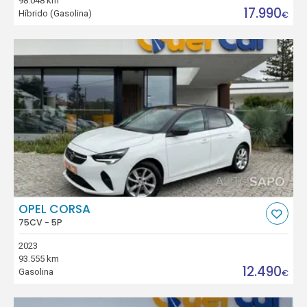
98.048 km
17.990
Híbrido (Gasolina)
€
OPEL CORSA
75CV - 5P
2023
93.555 km
12.490
Gasolina
€