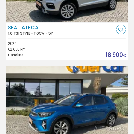
SEAT ATECA
1.0 TSI STYLE - 110CV - 5P
2024
62.650 km
18.900
Gasolina
€