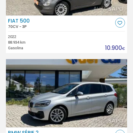
FIAT 500
70CV - 3P
2022
88.934 km
10.900
Gasolina
€
BMW SÉRIE 2