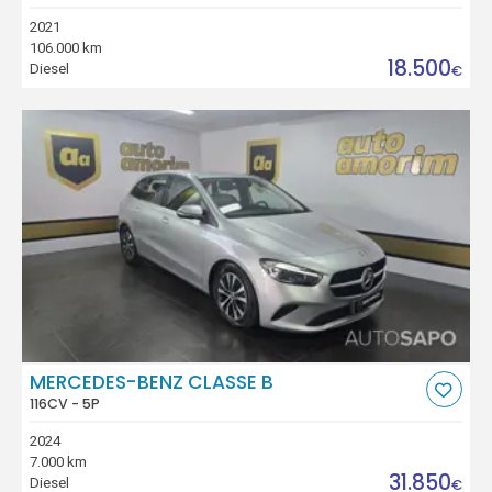
2021
106.000 km
18.500
Diesel
€
MERCEDES-BENZ CLASSE B
116CV - 5P
2024
7.000 km
31.850
Diesel
€