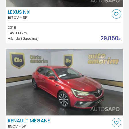
LEXUS NX
197CV - 5P
2018
145.000 km
29.850
Híbrido (Gasolina)
€
RENAULT MÉGANE
115CV - 5P