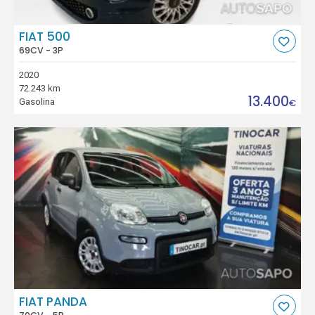
FIAT 500
69CV - 3P
2020
72.243 km
13.400
Gasolina
€
FIAT PANDA