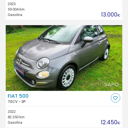
2023
59.004 km
13.000
Gasolina
€
FIAT 500
70CV - 3P
2022
82.350 km
12.450
Gasolina
€