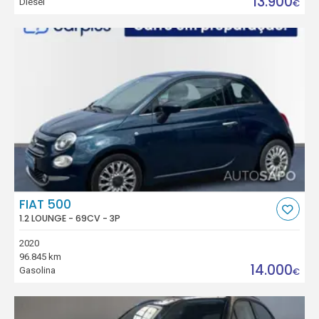
13.900
Diesel
€
FIAT 500
1.2 LOUNGE - 69CV - 3P
2020
96.845 km
14.000
Gasolina
€