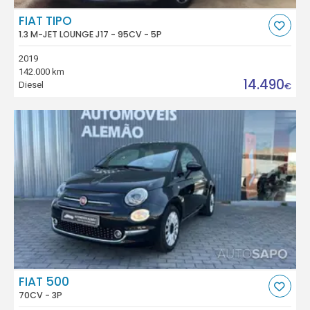
FIAT TIPO
1.3 M-JET LOUNGE J17 - 95CV - 5P
2019
142.000 km
14.490
Diesel
€
FIAT 500
70CV - 3P