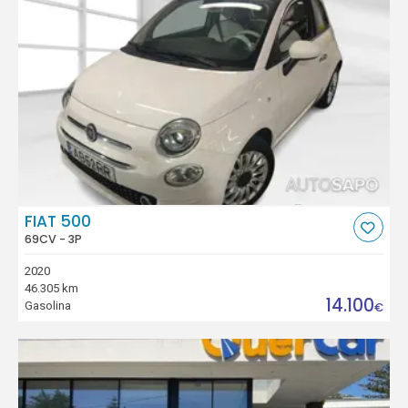
FIAT 500
69CV - 3P
2020
46.305 km
14.100
Gasolina
€