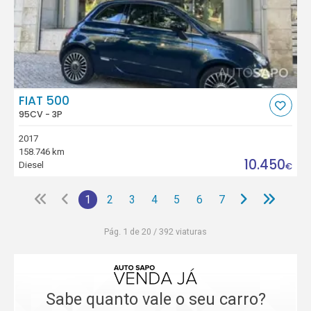
FIAT 500
95CV - 3P
2017
158.746 km
10.450
Diesel
€
1
2
3
4
5
6
7
Pág. 1 de 20 / 392 viaturas
Sabe quanto vale o seu carro?