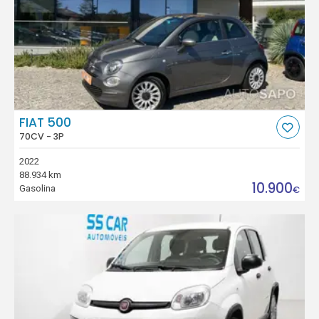
FIAT 500
70CV - 3P
2022
88.934 km
10.900
Gasolina
€