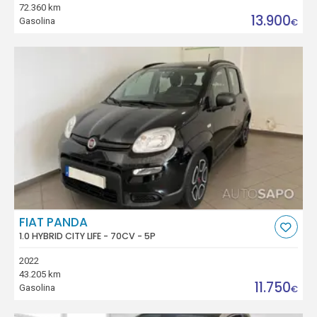
72.360 km
13.900
Gasolina
€
FIAT PANDA
1.0 HYBRID CITY LIFE - 70CV - 5P
2022
43.205 km
11.750
Gasolina
€