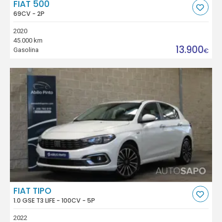
FIAT 500
69CV - 2P
2020
45.000 km
13.900
Gasolina
€
FIAT TIPO
1.0 GSE T3 LIFE - 100CV - 5P
2022