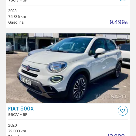
70CV - 5P
2023
75.836 km
9.499
Gasolina
€
FIAT 500X
95CV - 5P
2020
72.000 km