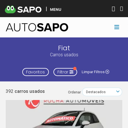
MENU
Fiat
Carros usados
Favoritos
Filtrar
Limpar Filtros
392
carros usados
Ordenar