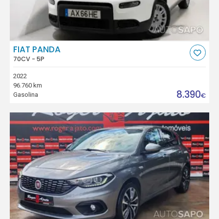
FIAT PANDA
70CV - 5P
2022
96.760 km
8.390
Gasolina
€