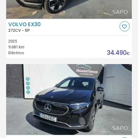
VOLVO EX30
272CV - 5P
2025
9.681 km
34.490
Eléctrico
€