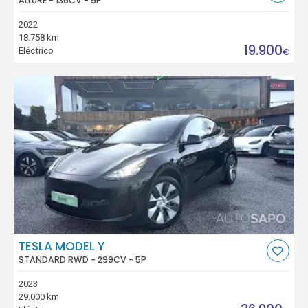
ALLURE - 136CV - 5P
2022
18.758 km
19.900
Eléctrico
€
TESLA MODEL Y
STANDARD RWD - 299CV - 5P
2023
29.000 km