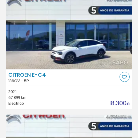
CITROEN E-C4
136CV - 5P
2021
67.899 km
18.300
Eléctrico
€