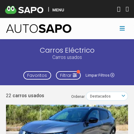
MENU
Carros Eléctrico
Carros usados
Favoritos
Filtrar
Limpar Filtros
22
carros usados
Ordenar