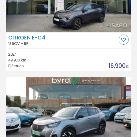
CITROEN E-C4
136CV - 5P
2021
49.930 km
16.900
Eléctrico
€