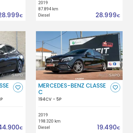
2019
87.894 km
28.999
28.999
Diesel
€
€
SSE
MERCEDES-BENZ CLASSE
C
5P
194CV - 5P
2019
198.320 km
44.900
19.490
Diesel
€
€