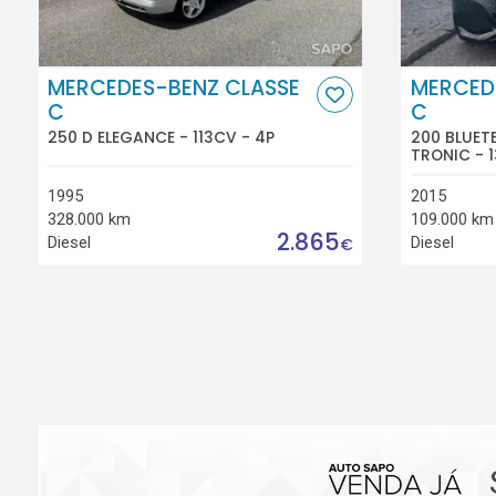
MERCEDES-BENZ CLASSE
MERCED
C
C
250 D ELEGANCE - 113CV - 4P
200 BLUE
TRONIC - 1
1995
2015
328.000 km
109.000 km
2.865
Diesel
Diesel
€