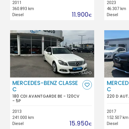
2011
2023
360.893 km
46.307 km
11.900
Diesel
Diesel
€
MERCEDES-BENZ CLASSE
MERCED
C
C
180 CDI AVANTGARDE BE - 120CV
220 D AUT.
- 5P
2013
2017
241.000 km
152.507 km
15.950
Diesel
Diesel
€