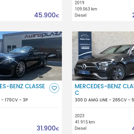
2019
109.063 km
45.900
Diesel
€
ES-BENZ CLASSE
MERCEDES-BENZ CLA
C
 - 170CV - 3P
300 D AMG LINE - 265CV - 
2023
41.915 km
31.900
Diesel
€