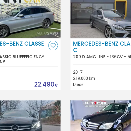
ES-BENZ CLASSE
MERCEDES-BENZ CLA
C
ASSIC BLUEEFFICIENCY
200 D AMG LINE - 136CV - 5
 5P
2017
219.000 km
22.490
Diesel
€