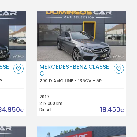
SSE
MERCEDES-BENZ CLASSE
C
P
200 D AMG LINE - 136CV - 5P
2017
219.000 km
34.950
19.450
Diesel
€
€