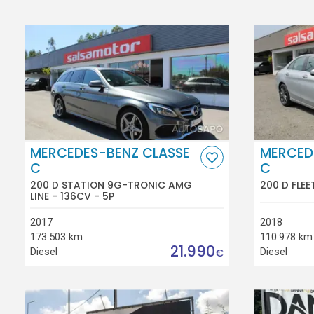
MERCEDES-BENZ CLASSE
MERCED
C
C
200 D STATION 9G-TRONIC AMG
200 D FLEE
LINE - 136CV - 5P
2017
2018
173.503 km
110.978 km
21.990
Diesel
Diesel
€