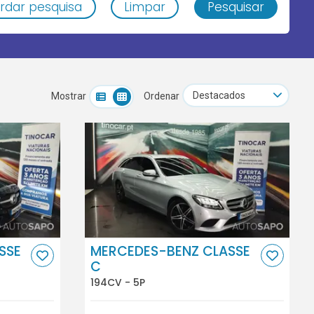
rdar pesquisa
Limpar
Pesquisar
Mostrar
Ordenar
SSE
MERCEDES-BENZ CLASSE
C
194CV - 5P