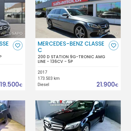
SSE
MERCEDES-BENZ CLASSE
C
P
200 D STATION 9G-TRONIC AMG
LINE - 136CV - 5P
2017
173.503 km
19.500
21.900
Diesel
€
€