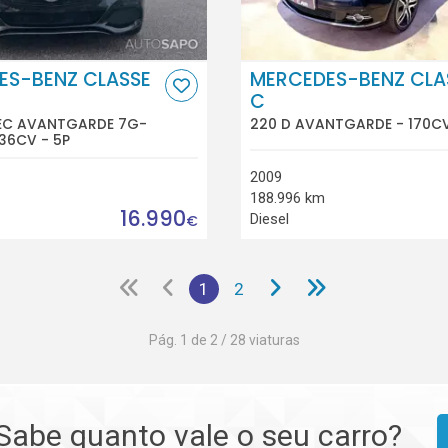
ES-BENZ CLASSE
MERCEDES-BENZ CLA
C
TEC AVANTGARDE 7G-
220 D AVANTGARDE - 170CV
36CV - 5P
2009
188.996 km
16.990
Diesel
€
1
2
Pág. 1 de 2 / 28 viaturas
Sabe quanto vale o seu carro?