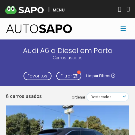
MENU
Audi A6 a Diesel em Porto
Carros usados
Favoritos
Filtrar
Limpar Filtros
8
carros usados
Ordenar