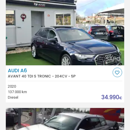
AUDI A6
AVANT 40 TDI S TRONIC - 204CV - 5P
2020
137.000 km
34.990
Diesel
€