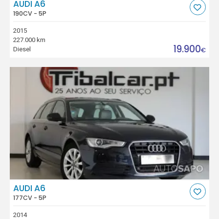
AUDI A6
190CV - 5P
2015
227.000 km
19.900
Diesel
€
AUDI A6
177CV - 5P
2014