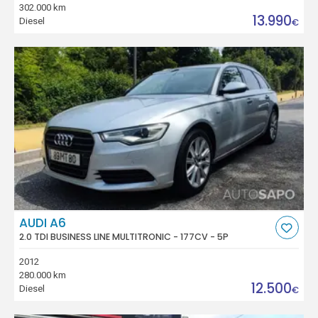
302.000 km
13.990
Diesel
€
AUDI A6
2.0 TDI BUSINESS LINE MULTITRONIC - 177CV - 5P
2012
280.000 km
12.500
Diesel
€