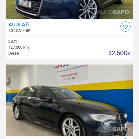
AUDI A6
204CV - 5P
2021
127.000 km
32.500
Diesel
€