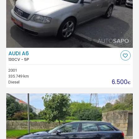
AUDI A6
130CV - 5P
2001
335.749 km
6.500
Diesel
€