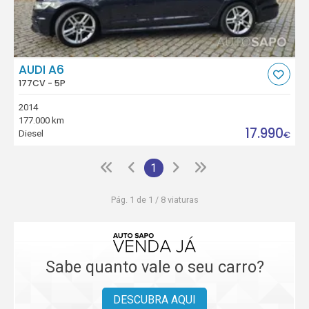
AUDI A6
177CV - 5P
2014
177.000 km
17.990
Diesel
€
1
Pág. 1 de 1 / 8 viaturas
Sabe quanto vale o seu carro?
DESCUBRA AQUI