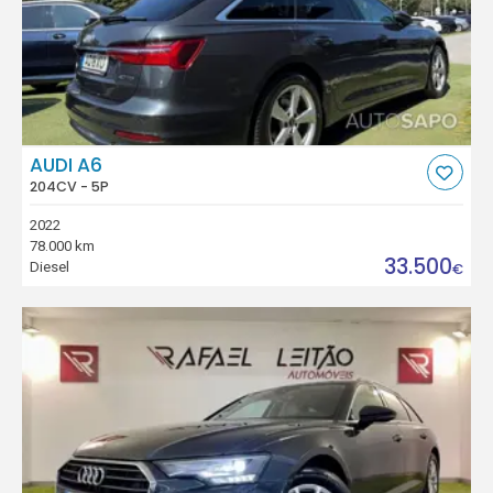
AUDI A6
204CV - 5P
2022
78.000 km
33.500
Diesel
€