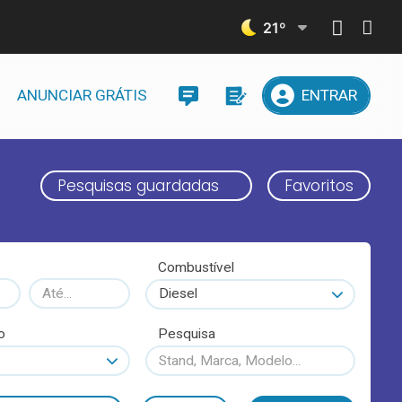
21
º
ANUNCIAR GRÁTIS
ENTRAR
Pesquisas guardadas
Favoritos
Combustível
Diesel
o
Pesquisa