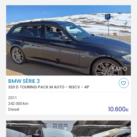
BMW SÉRIE 3
320 D TOURING PACK M AUTO - 163CV - 4P
2011
242.000 km
10.600
Diesel
€