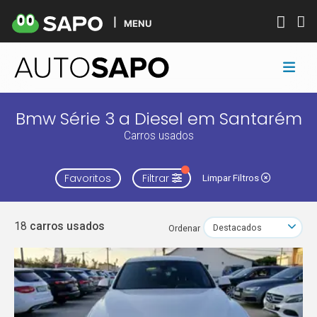
MENU
Bmw Série 3 a Diesel em Santarém
Carros usados
Favoritos
Filtrar
Limpar Filtros
18
carros usados
Ordenar