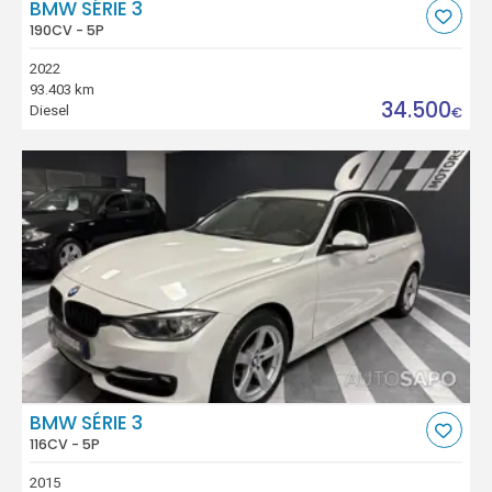
BMW SÉRIE 3
190CV - 5P
2022
93.403 km
34.500
Diesel
€
BMW SÉRIE 3
116CV - 5P
2015