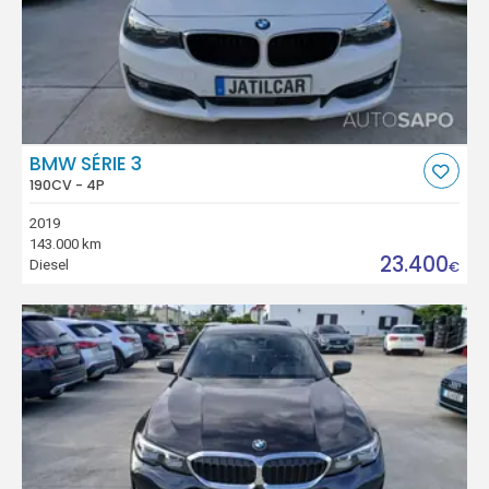
BMW SÉRIE 3
190CV - 4P
2019
143.000 km
23.400
Diesel
€