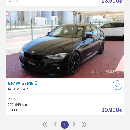
23.900
Diesel
€
BMW SÉRIE 3
143CV - 4P
2015
222.649 km
20.900
Diesel
€
1