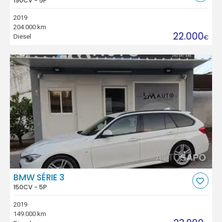
190CV - 5P
2019
204.000 km
22.000
Diesel
€
BMW SÉRIE 3
150CV - 5P
2019
149.000 km