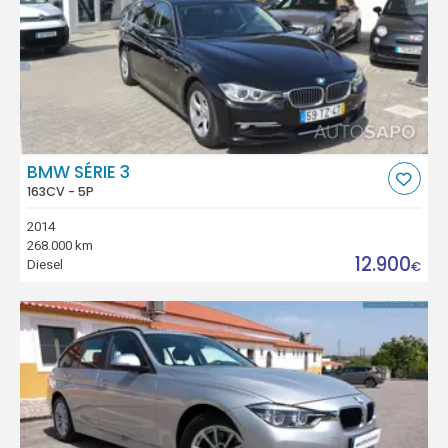
BMW SÉRIE 3
163CV - 5P
2014
268.000 km
12.900
Diesel
€