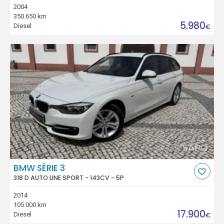
2004
350.650 km
5.980
Diesel
€
BMW SÉRIE 3
318 D AUTO LINE SPORT - 143CV - 5P
2014
105.000 km
17.900
Diesel
€