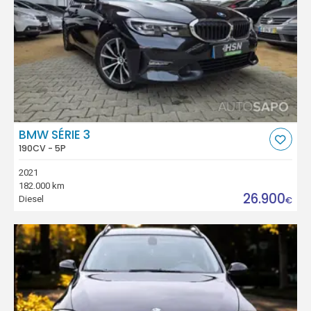
BMW SÉRIE 3
190CV - 5P
2021
182.000 km
26.900
Diesel
€