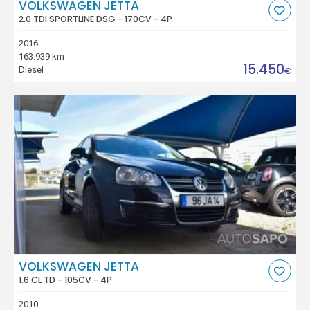
VOLKSWAGEN JETTA
2.0 TDI SPORTLINE DSG - 170CV - 4P
2016
163.939 km
15.450
Diesel
€
VOLKSWAGEN JETTA
1.6 CL TD - 105CV - 4P
2010