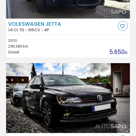
VOLKSWAGEN JETTA
1.6 CL TD - 105CV - 4P
2010
290.385 km
5.650
Diesel
€