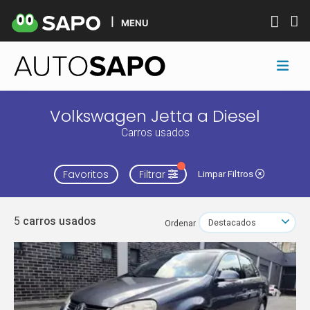
MENU
Volkswagen Jetta a Diesel
Carros usados
Favoritos
Filtrar
Limpar Filtros
5
carros usados
Ordenar