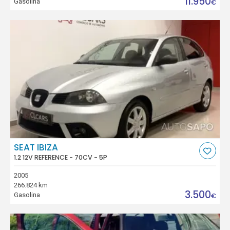
11.950
Gasolina
€
SEAT IBIZA
1.2 12V REFERENCE - 70CV - 5P
2005
266.824 km
3.500
Gasolina
€