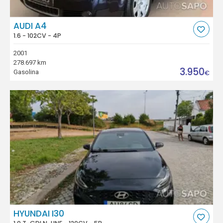
AUDI A4
1.6 - 102CV - 4P
2001
278.697 km
3.950
Gasolina
€
HYUNDAI I30