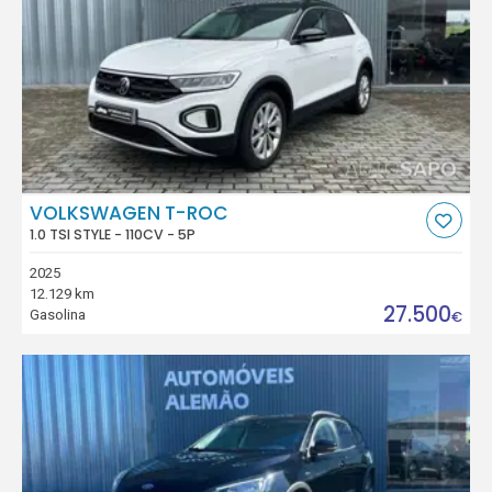
VOLKSWAGEN T-ROC
1.0 TSI STYLE - 110CV - 5P
2025
12.129 km
27.500
Gasolina
€