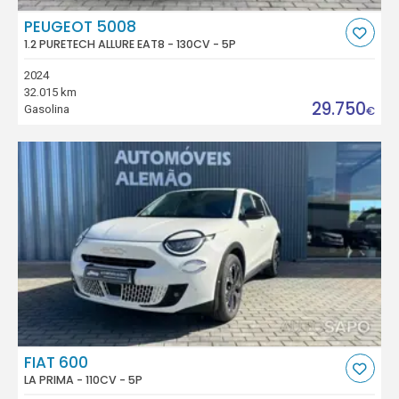
PEUGEOT 5008
1.2 PURETECH ALLURE EAT8 - 130CV - 5P
2024
32.015 km
29.750
Gasolina
€
FIAT 600
LA PRIMA - 110CV - 5P