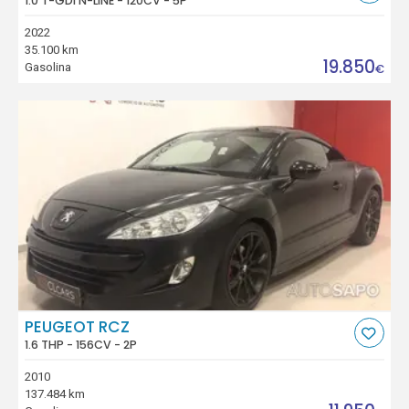
1.0 T-GDI N-LINE - 120CV - 5P
2022
35.100 km
19.850
Gasolina
€
PEUGEOT RCZ
1.6 THP - 156CV - 2P
2010
137.484 km