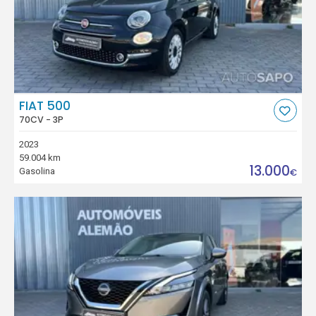
FIAT 500
70CV - 3P
2023
59.004 km
13.000
Gasolina
€