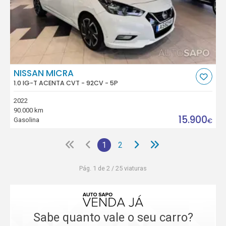
NISSAN MICRA
1.0 IG-T ACENTA CVT - 92CV - 5P
2022
90.000 km
15.900
Gasolina
€
1
2
Pág. 1 de 2 / 25 viaturas
Sabe quanto vale o seu carro?