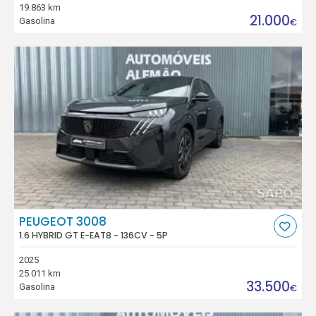
19.863 km
21.000
Gasolina
€
PEUGEOT 3008
1.6 HYBRID GT E-EAT8 - 136CV - 5P
2025
25.011 km
33.500
Gasolina
€