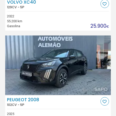
VOLVO XC40
129CV - 5P
2022
55.200 km
25.900
Gasolina
€
PEUGEOT 2008
102CV - 5P
2025