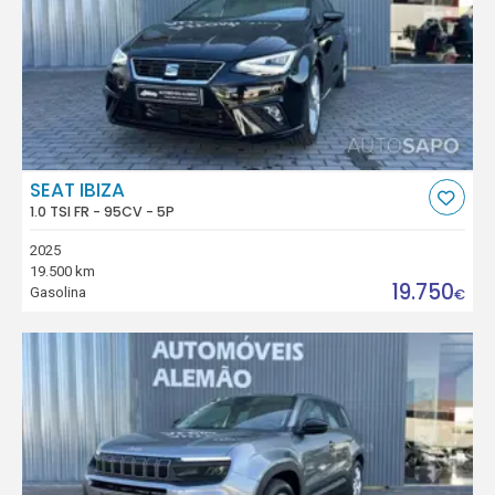
SEAT IBIZA
1.0 TSI FR - 95CV - 5P
2025
19.500 km
19.750
Gasolina
€