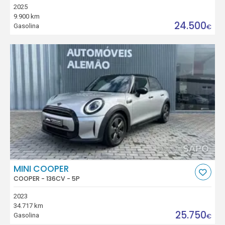
2025
9.900 km
24.500
Gasolina
€
MINI COOPER
COOPER - 136CV - 5P
2023
34.717 km
25.750
Gasolina
€