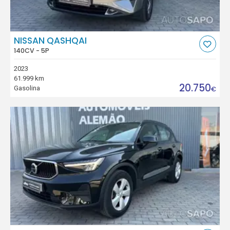
NISSAN QASHQAI
140CV - 5P
2023
61.999 km
20.750
Gasolina
€