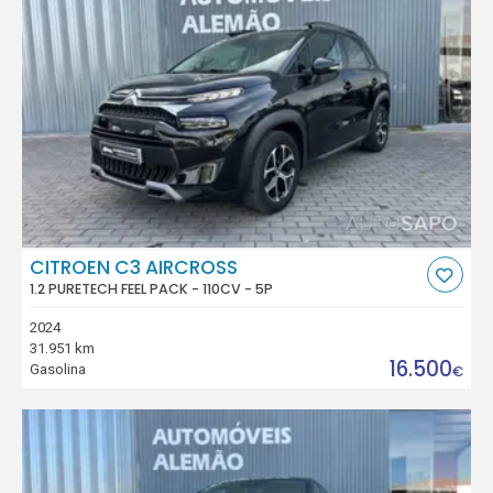
CITROEN C3 AIRCROSS
1.2 PURETECH FEEL PACK - 110CV - 5P
2024
31.951 km
16.500
Gasolina
€