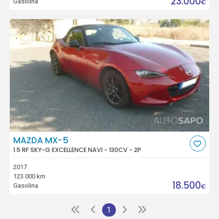
23.000
Gasolina
€
MAZDA MX-5
1.5 RF SKY-G EXCELLENCE NAVI - 130CV - 2P
2017
123.000 km
18.500
Gasolina
€
1