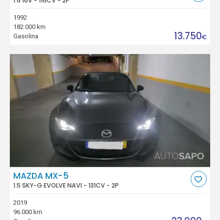
1.6 16V - 116CV - 2P
1992
182.000 km
13.750
Gasolina
€
MAZDA MX-5
1.5 SKY-G EVOLVE NAVI - 131CV - 2P
2019
96.000 km