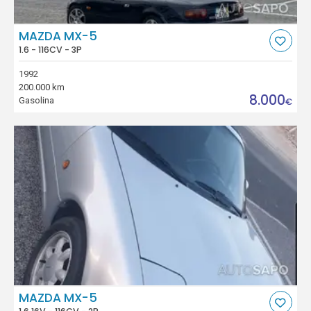
MAZDA MX-5
1.6 - 116CV - 3P
1992
200.000 km
8.000
Gasolina
€
MAZDA MX-5