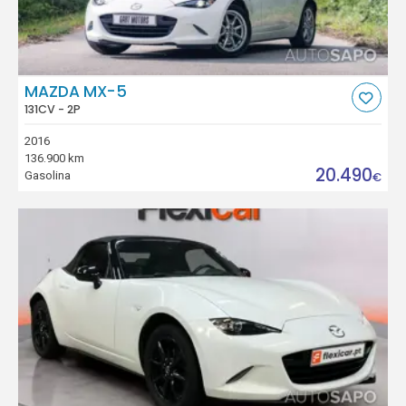
MAZDA MX-5
131CV - 2P
2016
136.900 km
20.490
Gasolina
€