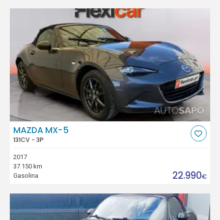
MAZDA MX-5
131CV - 3P
2017
37.150 km
22.990
Gasolina
€