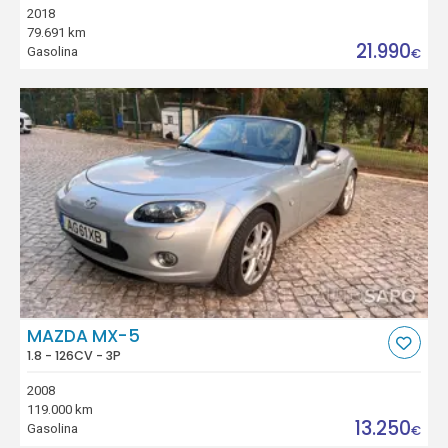
2018
79.691 km
21.990
Gasolina
€
MAZDA MX-5
1.8 - 126CV - 3P
2008
119.000 km
13.250
Gasolina
€