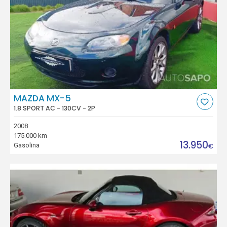
MAZDA MX-5
1.8 SPORT AC - 130CV - 2P
2008
175.000 km
13.950
Gasolina
€