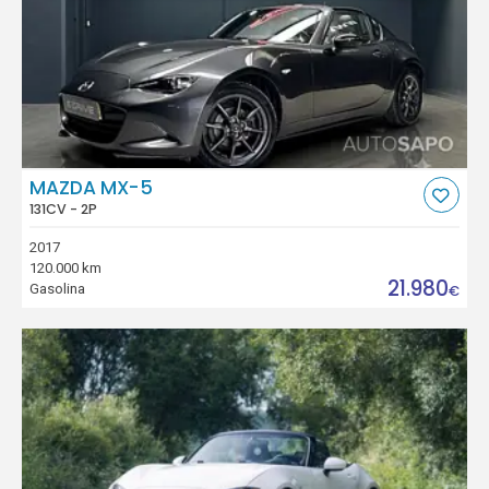
MAZDA MX-5
131CV - 2P
2017
120.000 km
21.980
Gasolina
€