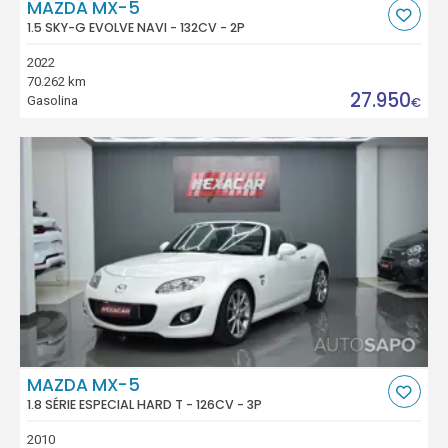
MAZDA MX-5
1.5 SKY-G EVOLVE NAVI - 132CV - 2P
2022
70.262 km
27.950
Gasolina
€
MAZDA MX-5
1.8 SÉRIE ESPECIAL HARD T - 126CV - 3P
2010