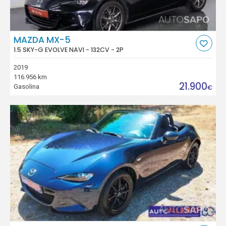
MAZDA MX-5
1.5 SKY-G EVOLVE NAVI - 132CV - 2P
2019
116.956 km
21.900
Gasolina
€