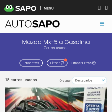
MENU
Mazda Mx-5 a Gasolina
Carros usados
Favoritos
Filtrar
Limpar Filtros
18
carros usados
Ordenar