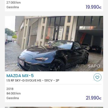
27.000 km
19.990
Gasolina
€
MAZDA MX-5
1.5 RF SKY-G EVOLVE HS - 131CV - 2P
2018
84.000 km
21.990
Gasolina
€