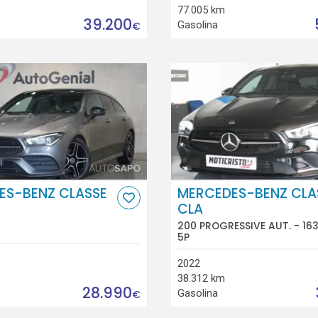
77.005 km
39.200
Gasolina
€
ES-BENZ CLASSE
MERCEDES-BENZ CLA
CLA
200 PROGRESSIVE AUT. - 16
5P
2022
38.312 km
28.990
Gasolina
€