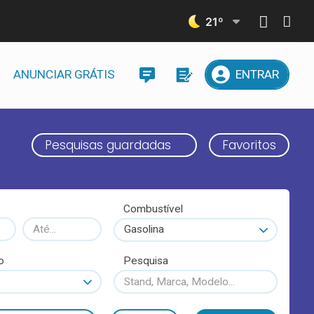
21
º
ANUNCIAR GRÁTIS
ENTRAR
Pesquisas guardadas
Favoritos
Combustível
Gasolina
o
Pesquisa