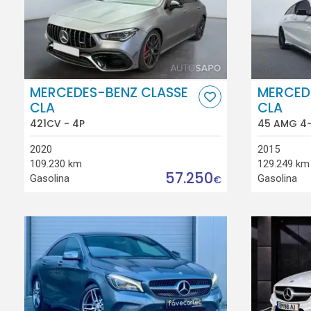
MERCEDES-BENZ CLASSE
MERCED
CLA
CLA
421CV - 4P
45 AMG 4-
2020
2015
109.230 km
129.249 km
57.250
Gasolina
Gasolina
€