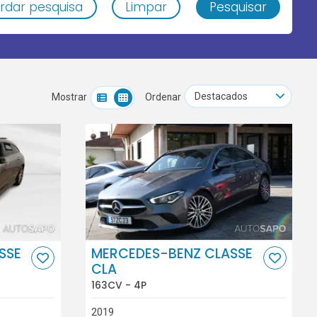
rdar pesquisa
Limpar
Pesquisar
Mostrar
Ordenar
SSE
MERCEDES-BENZ CLASSE
CLA
163CV - 4P
2019