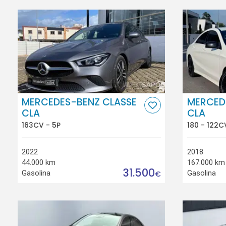
MERCEDES-BENZ CLASSE
MERCED
CLA
CLA
163CV - 5P
180 - 122C
2022
2018
44.000 km
167.000 km
31.500
Gasolina
Gasolina
€