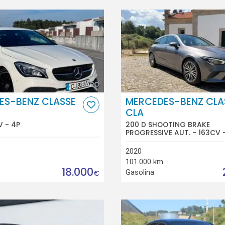
ES-BENZ CLASSE
MERCEDES-BENZ CLA
CLA
V - 4P
200 D SHOOTING BRAKE
PROGRESSIVE AUT. - 163CV 
2020
101.000 km
18.000
Gasolina
€