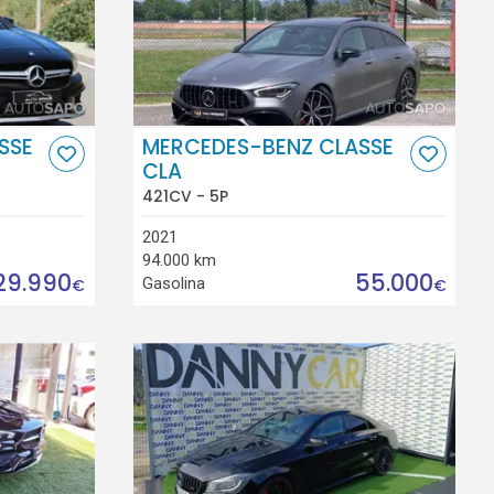
SSE
MERCEDES-BENZ CLASSE
CLA
421CV - 5P
2021
94.000 km
29.990
55.000
Gasolina
€
€