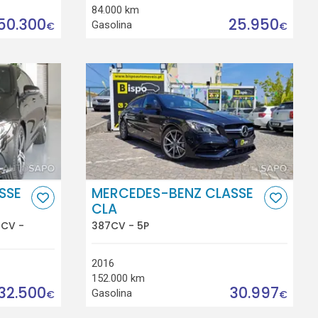
84.000 km
50.300
25.950
Gasolina
€
€
SSE
MERCEDES-BENZ CLASSE
CLA
3CV -
387CV - 5P
2016
152.000 km
32.500
30.997
Gasolina
€
€