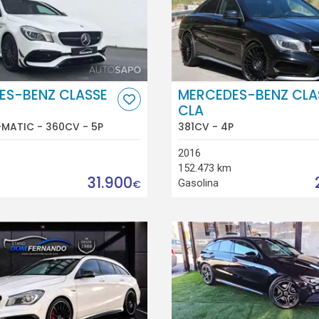
ES-BENZ CLASSE
MERCEDES-BENZ CLA
CLA
MATIC - 360CV - 5P
381CV - 4P
2016
152.473 km
31.900
Gasolina
€