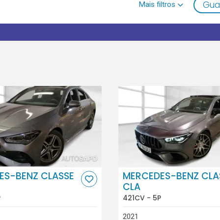
Gua
ES-BENZ CLASSE
MERCEDES-BENZ CLA
CLA
P
421CV - 5P
2021