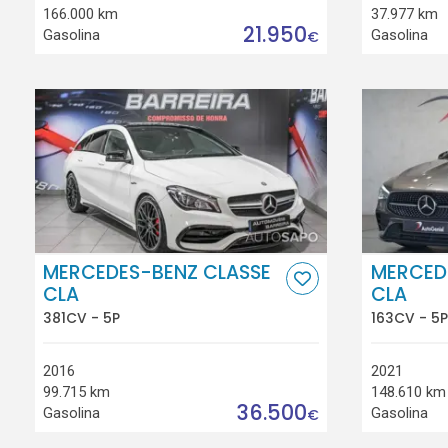
166.000 km
37.977 km
21.950
Gasolina
Gasolina
€
MERCEDES-BENZ CLASSE
MERCED
CLA
CLA
381CV - 5P
163CV - 5P
2016
2021
99.715 km
148.610 km
36.500
Gasolina
Gasolina
€