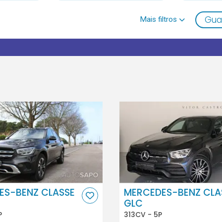
Gua
ES-BENZ CLASSE
MERCEDES-BENZ CLA
GLC
P
313CV - 5P