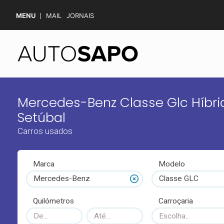
MENU
MAIL
JORNAIS
Mercedes-Benz Classe Glc Híbri
Setúbal
Carros usados
Marca
Modelo
Mercedes-Benz
Classe GLC
Quilómetros
Carroçaria
Escolha...