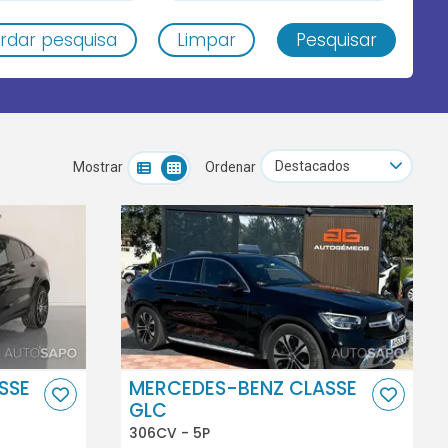
rdar pesquisa
Limpar
Pesquisar
Mostrar
Ordenar
SSE
MERCEDES-BENZ CLASSE
GLC
306CV - 5P