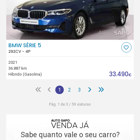
BMW SÉRIE 5
292CV - 4P
2021
36.887 km
33.490
Híbrido (Gasolina)
€
1
2
3
Pág. 1 de 3 / 59 viaturas
Sabe quanto vale o seu carro?