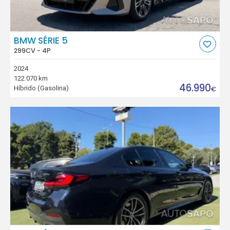
BMW SÉRIE 5
299CV - 4P
2024
122.070 km
46.990
Híbrido (Gasolina)
€