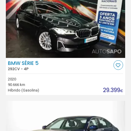
BMW SÉRIE 5
292CV - 4P
2020
90.666 km
29.399
Híbrido (Gasolina)
€