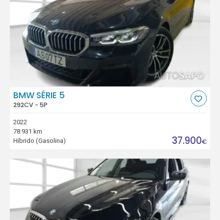
BMW SÉRIE 5
292CV - 5P
2022
78.931 km
37.900
Híbrido (Gasolina)
€