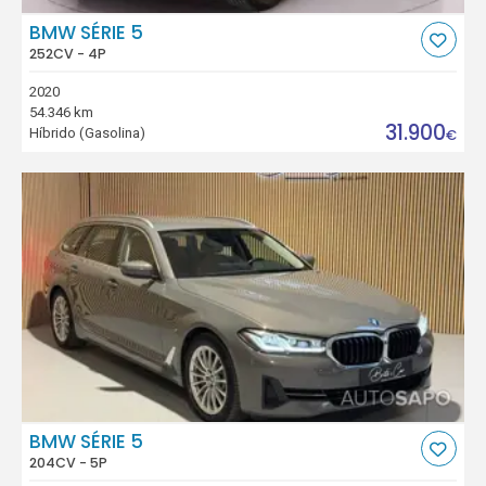
BMW SÉRIE 5
252CV - 4P
2020
54.346 km
31.900
Híbrido (Gasolina)
€
BMW SÉRIE 5
204CV - 5P