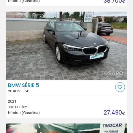
38.700
Híbrido (Gasolina)
€
BMW SÉRIE 5
204CV - 5P
2021
136.800 km
27.490
Híbrido (Gasolina)
€