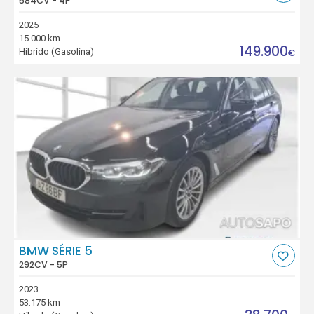
584CV - 4P
2025
15.000 km
149.900
Híbrido (Gasolina)
€
BMW SÉRIE 5
292CV - 5P
2023
53.175 km