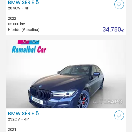
BMW SÉRIE 5
204CV - 4P
2022
85.000 km
34.750
Híbrido (Gasolina)
€
BMW SÉRIE 5
292CV - 4P
2021