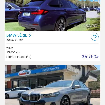
BMW SÉRIE 5
204CV - 5P
2022
95.000 km
35.750
Híbrido (Gasolina)
€