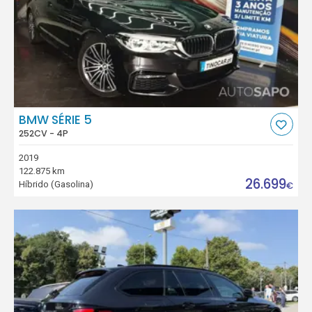
BMW SÉRIE 5
252CV - 4P
2019
122.875 km
26.699
Híbrido (Gasolina)
€