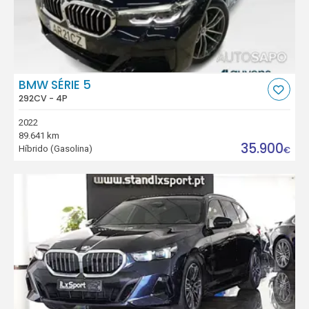
BMW SÉRIE 5
292CV - 4P
2022
89.641 km
35.900
Híbrido (Gasolina)
€