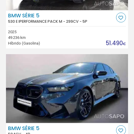
BMW SÉRIE 5
530 E IPERFORMANCE PACK M - 299CV - 5P
2025
49.236 km
51.490
Híbrido (Gasolina)
€
BMW SÉRIE 5