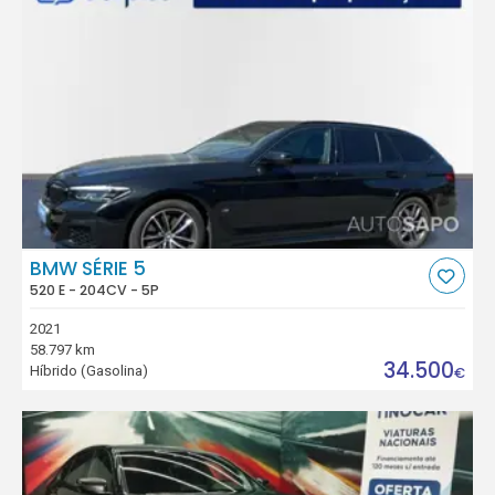
BMW SÉRIE 5
520 E - 204CV - 5P
2021
58.797 km
34.500
Híbrido (Gasolina)
€