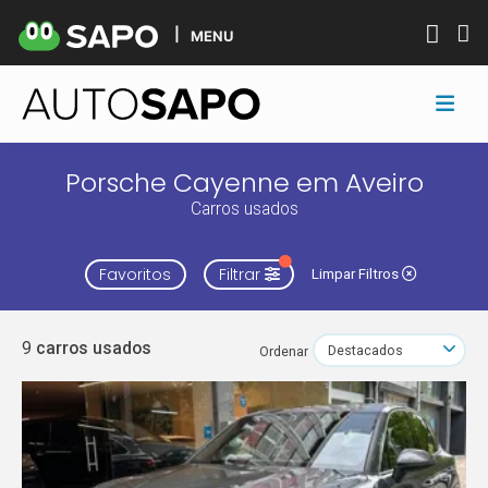
MENU
Porsche Cayenne em Aveiro
Carros usados
Favoritos
Filtrar
Limpar Filtros
9
carros usados
Ordenar