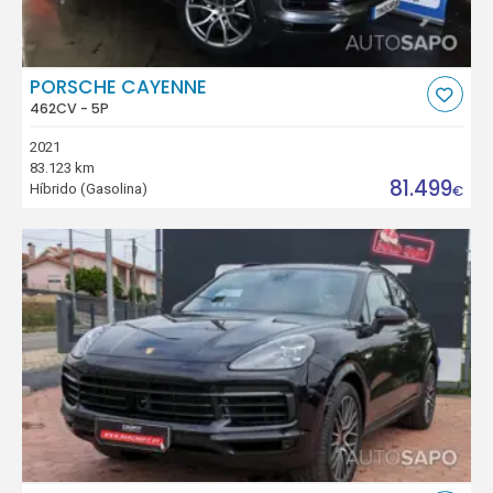
PORSCHE CAYENNE
462CV - 5P
2021
83.123 km
81.499
Híbrido (Gasolina)
€