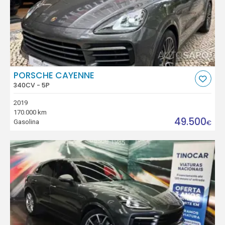
PORSCHE CAYENNE
340CV - 5P
2019
170.000 km
49.500
Gasolina
€