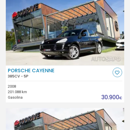
PORSCHE CAYENNE
385CV - 5P
2008
201.088 km
30.900
Gasolina
€