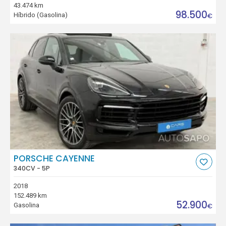
43.474 km
98.500
Híbrido (Gasolina)
€
PORSCHE CAYENNE
340CV - 5P
2018
152.489 km
52.900
Gasolina
€