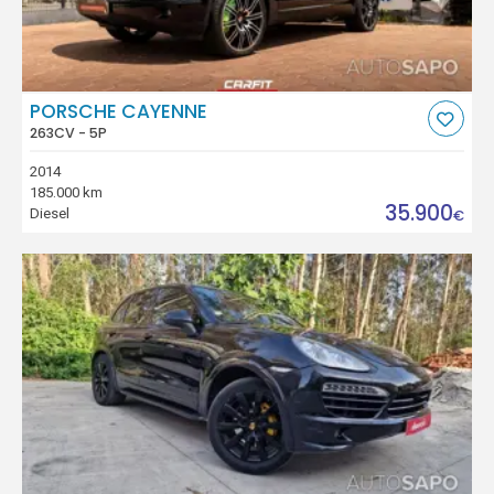
PORSCHE CAYENNE
263CV - 5P
2014
185.000 km
35.900
Diesel
€