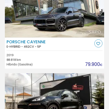
PORSCHE CAYENNE
E-HYBRID - 462CV - 5P
2019
88.818 km
79.900
Híbrido (Gasolina)
€