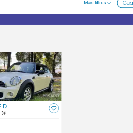
Gua
E D
 3P