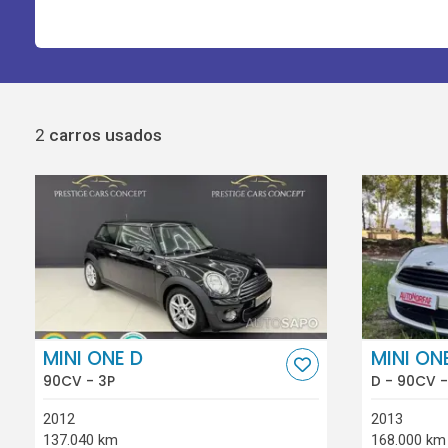
2
carros usados
MINI ONE D
MINI ON
90CV - 3P
D - 90CV -
2012
2013
137.040 km
168.000 km