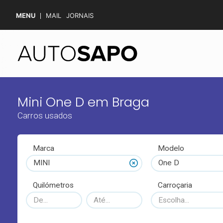
MENU
MAIL
JORNAIS
Mini One D em Braga
Carros usados
Marca
Modelo
MINI
One D
Quilómetros
Carroçaria
Escolha...