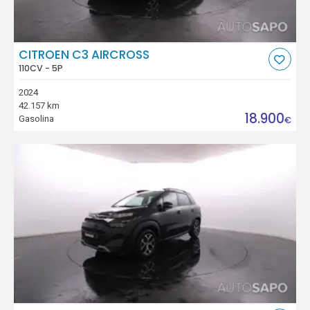
CITROEN C3 AIRCROSS
110CV - 5P
2024
42.157 km
18.900
Gasolina
€