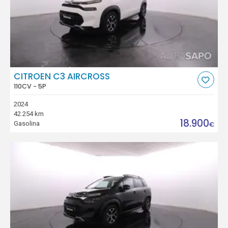
CITROEN C3 AIRCROSS
110CV - 5P
2024
42.254 km
18.900
Gasolina
€