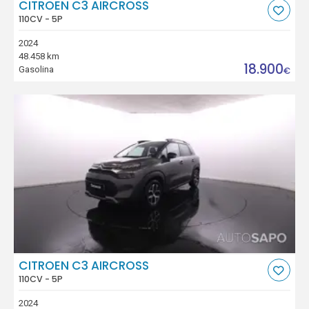
CITROEN C3 AIRCROSS
110CV - 5P
2024
48.458 km
18.900
Gasolina
€
CITROEN C3 AIRCROSS
110CV - 5P
2024