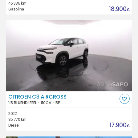
46.336 km
18.900
Gasolina
€
CITROEN C3 AIRCROSS
1.5 BLUEHDI FEEL - 110CV - 5P
2022
85.770 km
17.900
Diesel
€