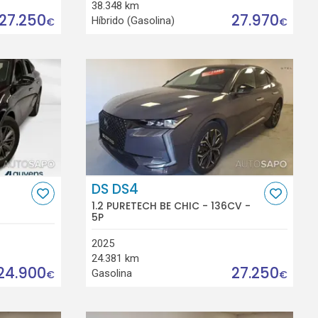
38.348 km
27.250
27.970
Híbrido (Gasolina)
€
€
DS DS4
1.2 PURETECH BE CHIC - 136CV -
5P
2025
24.381 km
24.900
27.250
Gasolina
€
€