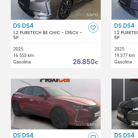
DS DS4
DS DS4
1.2 PURETECH BE CHIC - 136CV -
1.2 PURETE
5P
5P
2025
2025
16.553 km
19.377 km
26.850
Gasolina
Gasolina
€
DS DS4
DS DS4