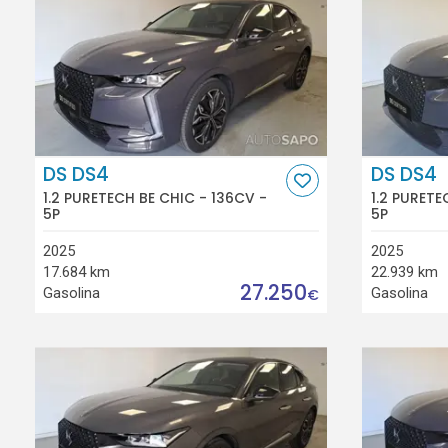
DS DS4
DS DS4
1.2 PURETECH BE CHIC - 136CV -
1.2 PURETE
5P
5P
2025
2025
17.684 km
22.939 km
27.250
Gasolina
Gasolina
€