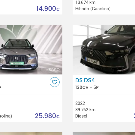
13.674 km
14.900
Híbrido (Gasolina)
€
DS DS4
P
130CV - 5P
2022
89.762 km
25.980
solina)
Diesel
€