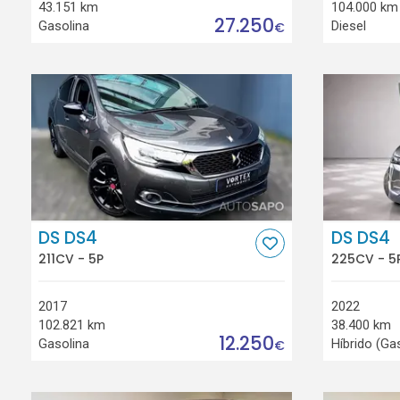
43.151 km
104.000 km
27.250
Gasolina
Diesel
€
DS DS4
DS DS4
211CV - 5P
225CV - 5
2017
2022
102.821 km
38.400 km
12.250
Gasolina
Híbrido (Ga
€