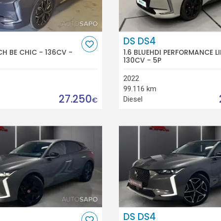
DS DS4
CH BE CHIC - 136CV -
1.6 BLUEHDI PERFORMANCE LI
130CV - 5P
2022
99.116 km
27.250
Diesel
€
DS DS4