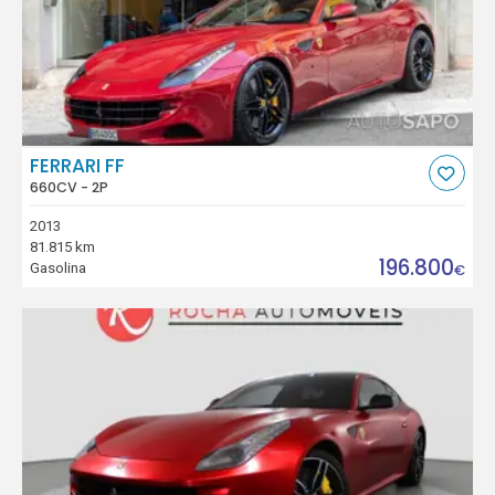
FERRARI FF
660CV - 2P
2013
81.815 km
196.800
Gasolina
€