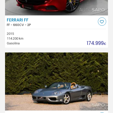
FERRARI FF
FF - 660CV - 2P
2015
114.200 km
174.999
Gasolina
€