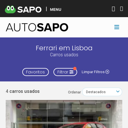
MENU
Ferrari em Lisboa
Carros usados
Favoritos
Filtrar
Limpar Filtros
4
carros usados
Ordenar