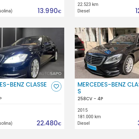
22.523 km
13.990
1
solina)
Diesel
€
ES-BENZ CLASSE
MERCEDES-BENZ CLA
S
P
258CV - 4P
2015
181.000 km
22.480
solina)
Diesel
€