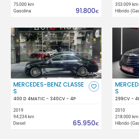
75.000 km
353.009 km
91.800
Gasolina
Híbrido (Ga
€
MERCEDES-BENZ CLASSE
MERCED
S
S
400 D 4MATIC - 340CV - 4P
299CV - 4
2019
2010
94.234 km
218.000 km
65.950
Diesel
Híbrido (Ga
€