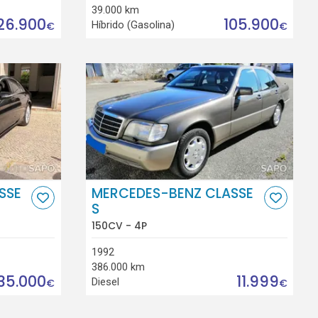
39.000 km
26.900
105.900
Híbrido (Gasolina)
€
€
SSE
MERCEDES-BENZ CLASSE
S
150CV - 4P
1992
386.000 km
35.000
11.999
Diesel
€
€