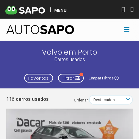
MENU
Volvo em Porto
Carros usados
Favoritos
Filtrar
Limpar Filtros
116
carros usados
Ordenar