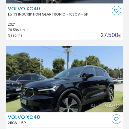
VOLVO XC40
1.5 T3 INSCRIPTION GEARTRONIC - 163CV - 5P
2021
74.586 km
27.500
Gasolina
€
VOLVO XC40
211CV - 5P