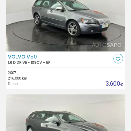
VOLVO V50
1.6 D DRIVE - 109CV - 5P
2007
216.000 km
3.600
Diesel
€