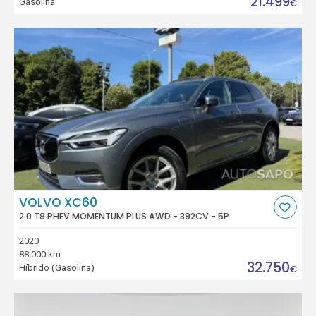
21.499
Gasolina
€
VOLVO XC60
2.0 T8 PHEV MOMENTUM PLUS AWD - 392CV - 5P
2020
88.000 km
32.750
Híbrido (Gasolina)
€