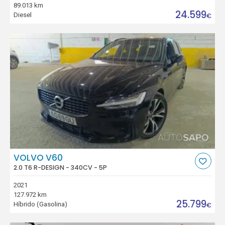
89.013 km
24.599
Diesel
€
VOLVO V60
2.0 T6 R-DESIGN - 340CV - 5P
2021
127.972 km
25.799
Híbrido (Gasolina)
€