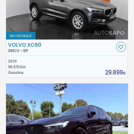
EM DESTAQUE
VOLVO XC60
391CV - 5P
2019
96.570 km
29.899
Gasolina
€