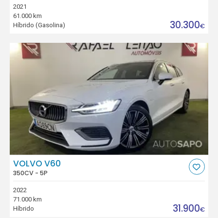
2021
61.000 km
30.300
Híbrido (Gasolina)
€
VOLVO V60
350CV - 5P
2022
71.000 km
31.900
Híbrido
€