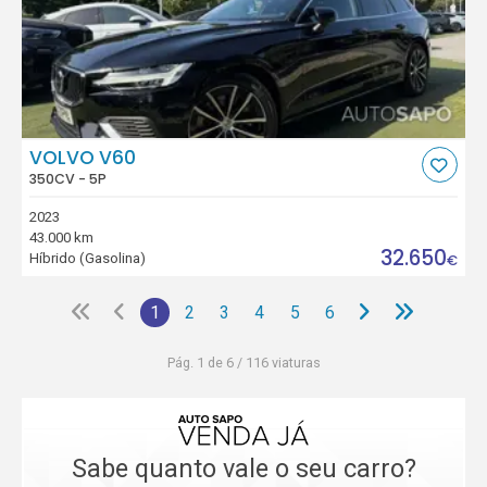
VOLVO V60
350CV - 5P
2023
43.000 km
32.650
Híbrido (Gasolina)
€
1
2
3
4
5
6
Pág. 1 de 6 / 116 viaturas
Sabe quanto vale o seu carro?