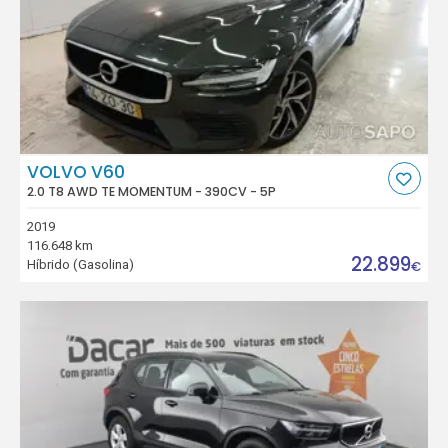
VOLVO V60
2.0 T8 AWD TE MOMENTUM - 390CV - 5P
2019
116.648 km
22.899
Híbrido (Gasolina)
€