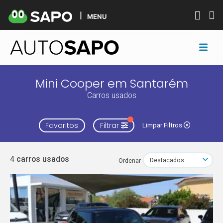
MENU
Mini Cooper em Santarém
Carros usados
Favoritos
Filtrar
Limpar Filtros
4
carros usados
Ordenar