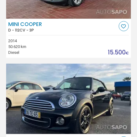
MINI COOPER
D - 112CV - 3P
2014
50.620 km
15.500
Diesel
€