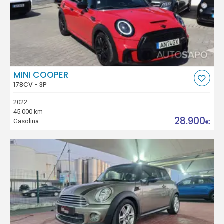
MINI COOPER
178CV - 3P
2022
45.000 km
28.900
Gasolina
€