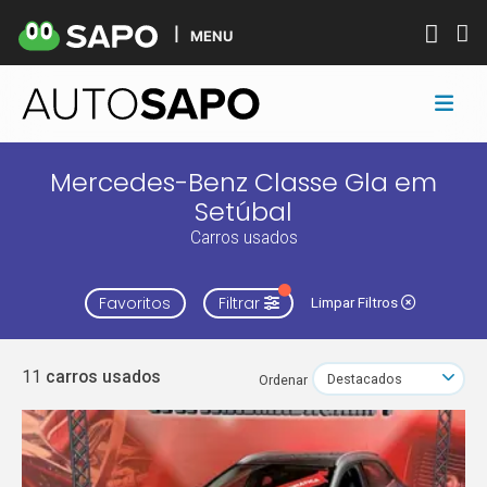
MENU
Mercedes-Benz Classe Gla em
Setúbal
Carros usados
Favoritos
Filtrar
Limpar Filtros
11
carros usados
Ordenar