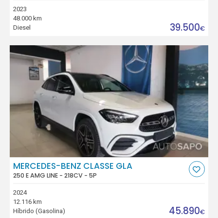
2023
48.000 km
39.500
Diesel
€
MERCEDES-BENZ CLASSE GLA
250 E AMG LINE - 218CV - 5P
2024
12.116 km
45.890
Híbrido (Gasolina)
€