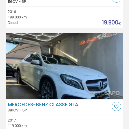
116CV - 5P
2016
199.000 km
19.900
Diesel
€
MERCEDES-BENZ CLASSE GLA
381CV - 5P
2017
119.000 km