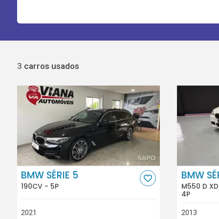
3
carros usados
BMW SÉRIE 5
BMW SÉR
190CV - 5P
M550 D XD
4P
2021
2013