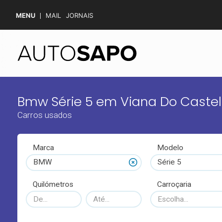
MENU
MAIL
JORNAIS
Bmw Série 5 em Viana Do Caste
Carros usados
Marca
Modelo
BMW
Série 5
Quilómetros
Carroçaria
Escolha...