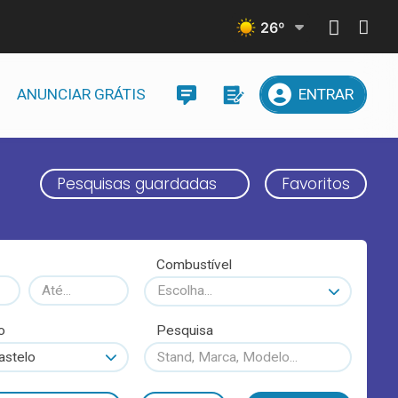
26
º
ANUNCIAR GRÁTIS
ENTRAR
Pesquisas guardadas
Favoritos
Combustível
Escolha...
o
Pesquisa
astelo