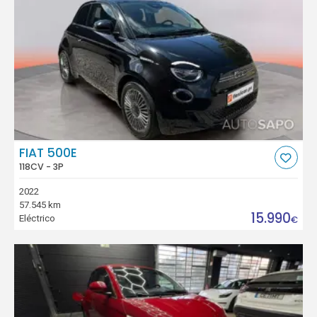
FIAT 500E
118CV - 3P
2022
57.545 km
15.990
Eléctrico
€