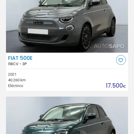
FIAT 500E
118CV - 3P
2021
40.260 km
17.500
Eléctrico
€