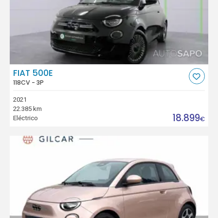
FIAT 500E
118CV - 3P
2021
22.385 km
18.899
Eléctrico
€