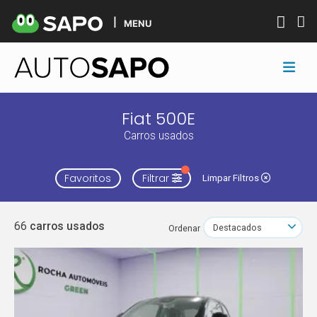
MENU
Fiat 500E
Carros usados
Favoritos
Filtrar
Limpar Filtros
66
carros usados
Ordenar