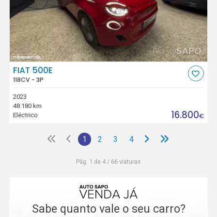
FIAT 500E
118CV - 3P
2023
48.180 km
16.800
Eléctrico
€
1
2
3
4
Pág. 1 de 4 / 66 viaturas
Sabe quanto vale o seu carro?