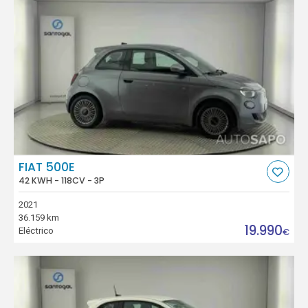
FIAT 500E
42 KWH - 118CV - 3P
2021
36.159 km
19.990
Eléctrico
€