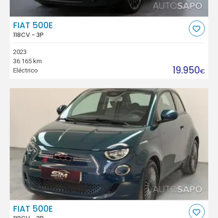
FIAT 500E
118CV - 3P
2023
36.165 km
19.950
Eléctrico
€
FIAT 500E