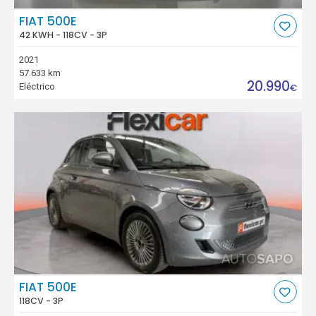
FIAT 500E
42 KWH - 118CV - 3P
2021
57.633 km
20.990
Eléctrico
€
FIAT 500E
118CV - 3P