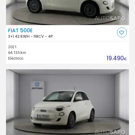
FIAT 500E
3+1 42 KWH - 118CV - 4P
2021
64.135 km
19.490
Eléctrico
€