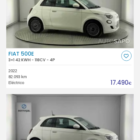
FIAT 500E
3+1 42 KWH - 118CV - 4P
2022
82.093 km
17.490
Eléctrico
€