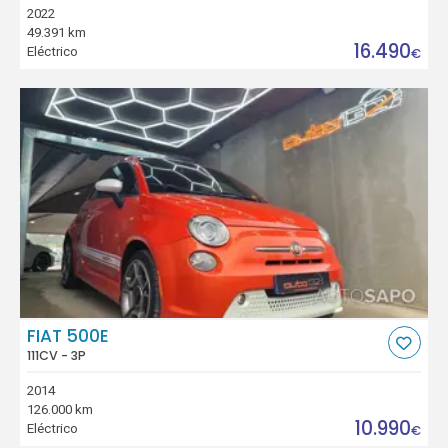
2022
49.391 km
16.490
Eléctrico
€
FIAT 500E
111CV - 3P
2014
126.000 km
10.990
Eléctrico
€