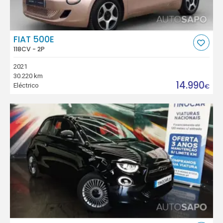
FIAT 500E
118CV - 2P
2021
30.220 km
14.990
Eléctrico
€