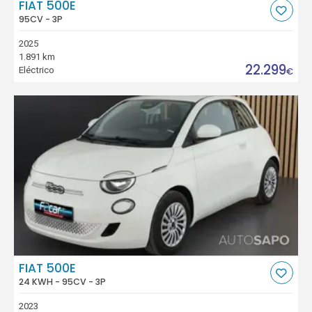
FIAT 500E
95CV - 3P
2025
1.891 km
22.299
Eléctrico
€
FIAT 500E
24 KWH - 95CV - 3P
2023