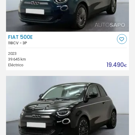
FIAT 500E
118CV - 3P
2023
39.645 km
19.490
Eléctrico
€