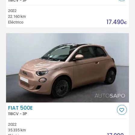
118CV - 3P
2022
22.160 km
17.490
Eléctrico
€
FIAT 500E
118CV - 3P
2022
35.335 km