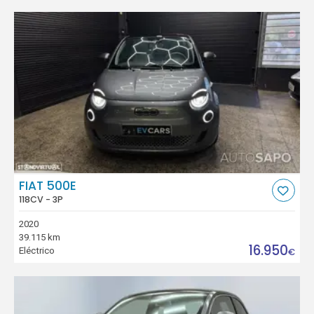
FIAT 500E
118CV - 3P
2020
39.115 km
16.950
Eléctrico
€