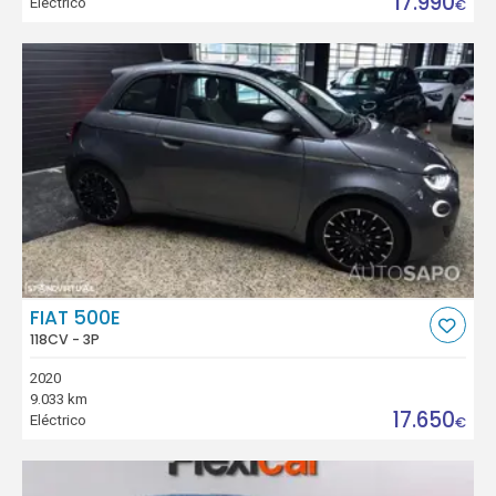
17.990
Eléctrico
€
FIAT 500E
118CV - 3P
2020
9.033 km
17.650
Eléctrico
€