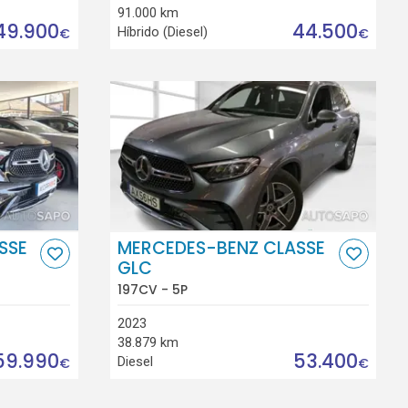
91.000 km
49.900
44.500
Híbrido (Diesel)
€
€
SSE
MERCEDES-BENZ CLASSE
GLC
197CV - 5P
2023
38.879 km
59.990
53.400
Diesel
€
€