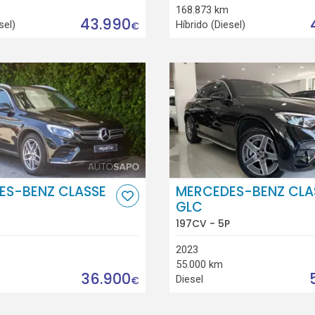
168.873 km
43.990
sel)
Híbrido (Diesel)
€
ES-BENZ CLASSE
MERCEDES-BENZ CLA
GLC
197CV - 5P
2023
55.000 km
36.900
Diesel
€