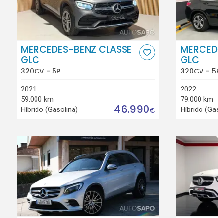
MERCEDES-BENZ CLASSE
MERCED
GLC
GLC
320CV - 5P
320CV - 5
2021
2022
59.000 km
79.000 km
46.990
Híbrido (Gasolina)
Híbrido (Ga
€