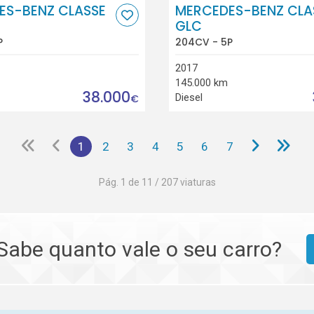
ES-BENZ CLASSE
MERCEDES-BENZ CLA
GLC
P
204CV - 5P
2017
145.000 km
38.000
Diesel
€
1
2
3
4
5
6
7
Pág. 1 de 11 / 207 viaturas
Sabe quanto vale o seu carro?