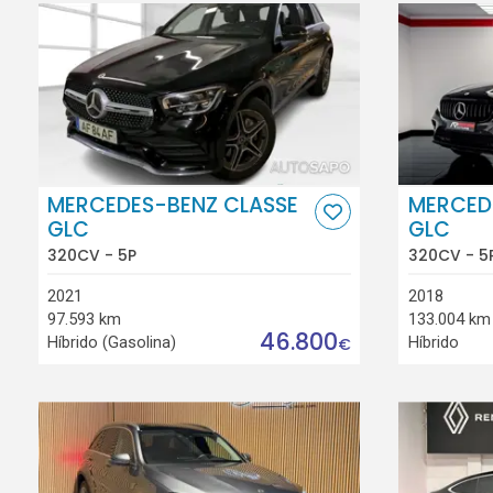
MERCEDES-BENZ CLASSE
MERCED
GLC
GLC
320CV - 5P
320CV - 5
2021
2018
97.593 km
133.004 km
46.800
Híbrido (Gasolina)
Híbrido
€