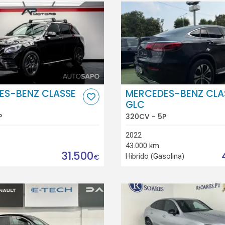
ES-BENZ CLASSE
MERCEDES-BENZ CLA
GLC
P
320CV - 5P
2022
43.000 km
31.500
Híbrido (Gasolina)
€