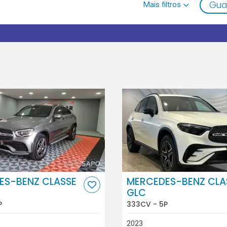
Gua
ES-BENZ CLASSE
MERCEDES-BENZ CLA
GLC
P
333CV - 5P
2023