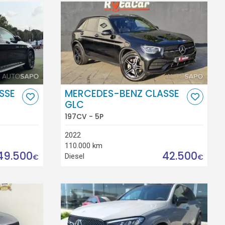
SSE
MERCEDES-BENZ CLASSE
GLC
197CV - 5P
2022
110.000 km
49.500
42.500
Diesel
€
€