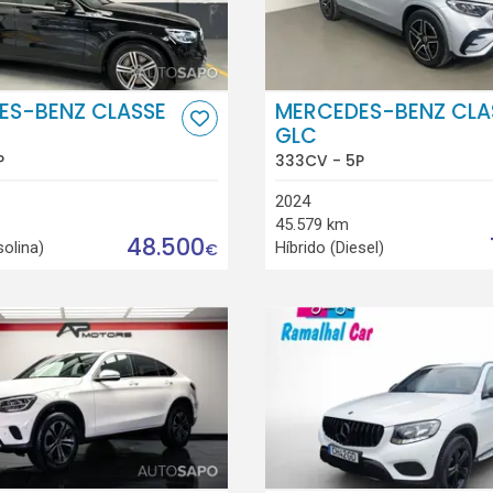
ES-BENZ CLASSE
MERCEDES-BENZ CLA
GLC
P
333CV - 5P
2024
45.579 km
48.500
solina)
Híbrido (Diesel)
€