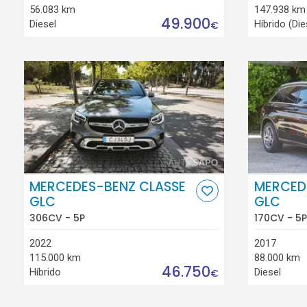
56.083 km
147.938 km
49.900
Diesel
Híbrido (Die
€
MERCEDES-BENZ CLASSE
MERCED
GLC
GLC
306CV - 5P
170CV - 5P
2022
2017
115.000 km
88.000 km
46.750
Híbrido
Diesel
€