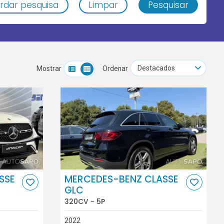
rdar pesquisa
Limpar
Pesquisar
Mostrar
Ordenar
SSE
MERCEDES-BENZ CLASSE
GLC
320CV - 5P
2022