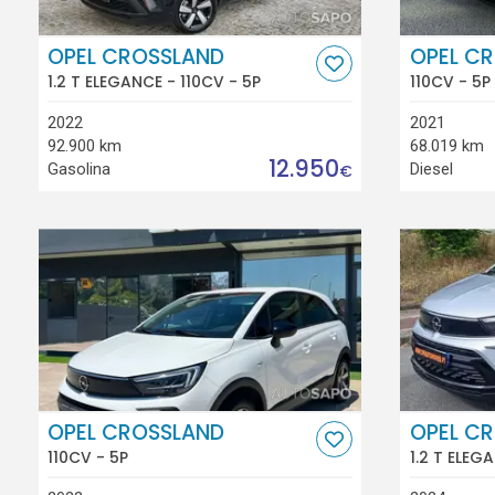
OPEL CROSSLAND
OPEL C
1.2 T ELEGANCE - 110CV - 5P
110CV - 5P
2022
2021
92.900 km
68.019 km
12.950
Gasolina
Diesel
€
OPEL CROSSLAND
OPEL C
110CV - 5P
1.2 T ELEG