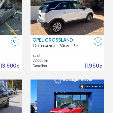
OPEL CROSSLAND
1.2 ELEGANCE - 83CV - 5P
2021
77.000 km
13.900
11.950
Gasolina
€
€