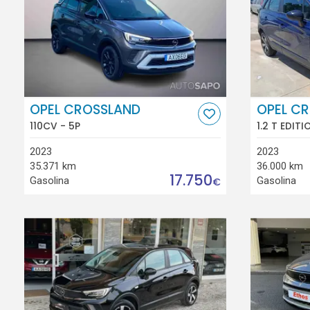
OPEL CROSSLAND
OPEL C
110CV - 5P
1.2 T EDITI
2023
2023
35.371 km
36.000 km
17.750
Gasolina
Gasolina
€