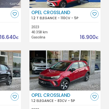
OPEL CROSSLAND
1.2 T ELEGANCE - 110CV - 5P
2023
40.358 km
16.640
16.900
Gasolina
€
€
OPEL CROSSLAND
1.2 ELEGANCE - 83CV - 5P