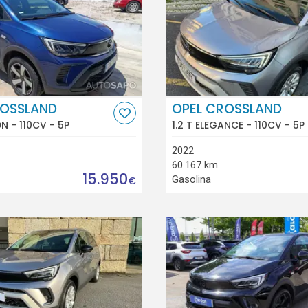
ROSSLAND
OPEL CROSSLAND
ON - 110CV - 5P
1.2 T ELEGANCE - 110CV - 5P
2022
60.167 km
15.950
Gasolina
€