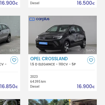
16.900
16.500
Diesel
€
€
OPEL CROSSLAND
CV -
1.5 D ELEGANCE - 110CV - 5P
2023
64.395 km
16.850
16.900
Diesel
€
€