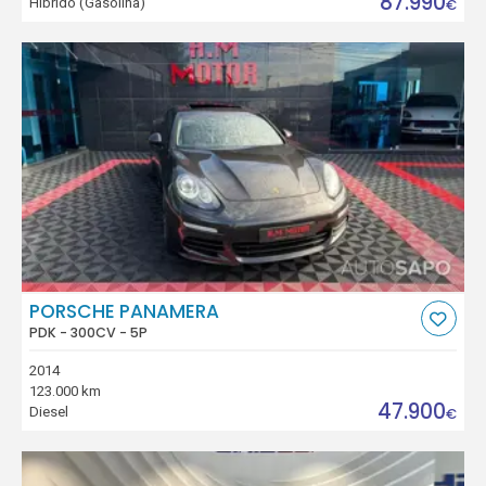
87.990
Híbrido (Gasolina)
€
PORSCHE PANAMERA
PDK - 300CV - 5P
2014
123.000 km
47.900
Diesel
€