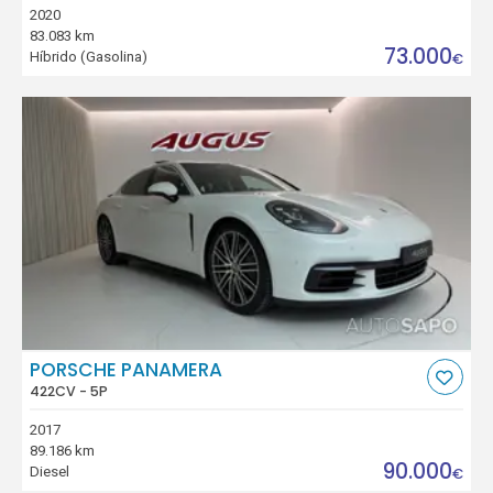
2020
83.083 km
73.000
Híbrido (Gasolina)
€
PORSCHE PANAMERA
422CV - 5P
2017
89.186 km
90.000
Diesel
€