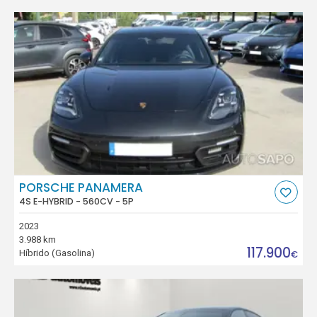
PORSCHE PANAMERA
4S E-HYBRID - 560CV - 5P
2023
3.988 km
117.900
Híbrido (Gasolina)
€