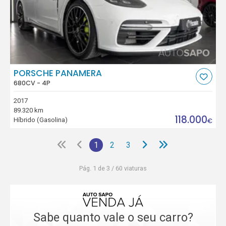
PORSCHE PANAMERA
680CV - 4P
2017
89.320 km
118.000
Híbrido (Gasolina)
€
1
2
3
Pág. 1 de 3 / 60 viaturas
Sabe quanto vale o seu carro?