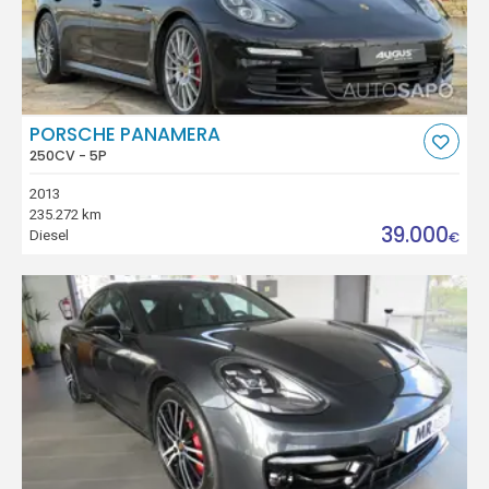
PORSCHE PANAMERA
250CV - 5P
2013
235.272 km
39.000
Diesel
€