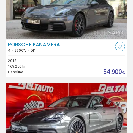
PORSCHE PANAMERA
4 - 330CV - 5P
2018
169.250 km
54.900
Gasolina
€