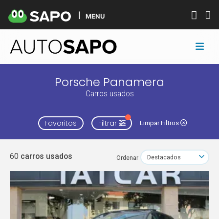
MENU
Porsche Panamera
Carros usados
Favoritos
Filtrar
Limpar Filtros
60
carros usados
Ordenar