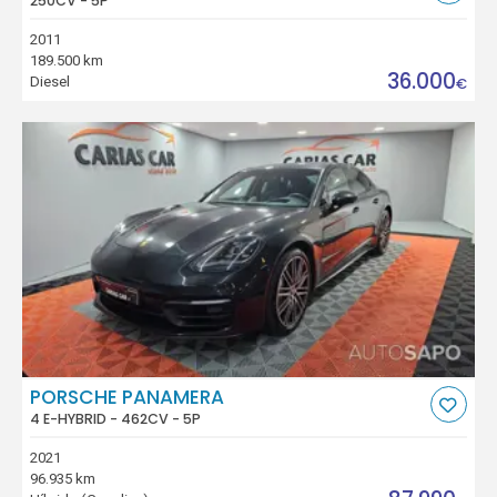
250CV - 5P
2011
189.500 km
36.000
Diesel
€
PORSCHE PANAMERA
4 E-HYBRID - 462CV - 5P
2021
96.935 km