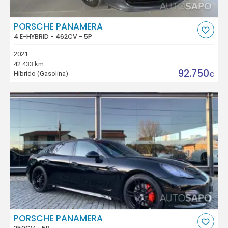
PORSCHE PANAMERA
4 E-HYBRID - 462CV - 5P
2021
42.433 km
92.750
Híbrido (Gasolina)
€
PORSCHE PANAMERA