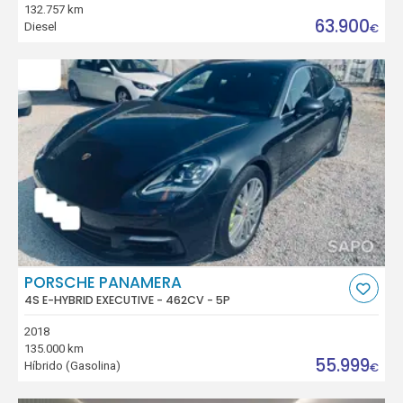
132.757 km
63.900
Diesel
€
PORSCHE PANAMERA
4S E-HYBRID EXECUTIVE - 462CV - 5P
2018
135.000 km
55.999
Híbrido (Gasolina)
€