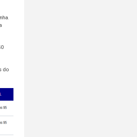
nha.
a
40
s do