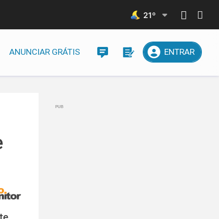
21
º
ANUNCIAR GRÁTIS
ENTRAR
e
te,