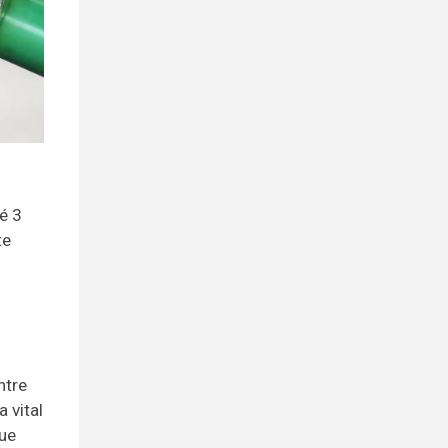
é 3
te
ntre
 vital
que