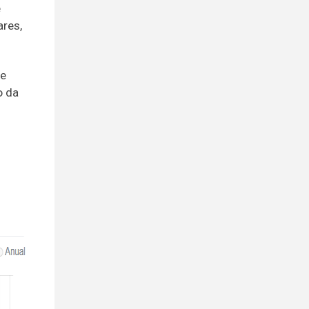
e
ares,
de
o da