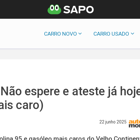
CARRO NOVO
CARRO USADO
Não espere e ateste já hoj
is caro)
22 junho 2025
lina 95 e gasóleo mais caros do Velho Continen