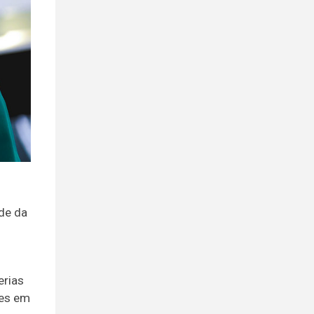
ade da
erias
ões em