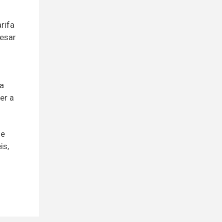
rifa
esar
ra
er a
ue
is,