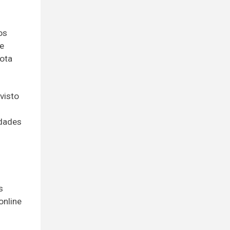
os
e
ota
visto
idades
s
online