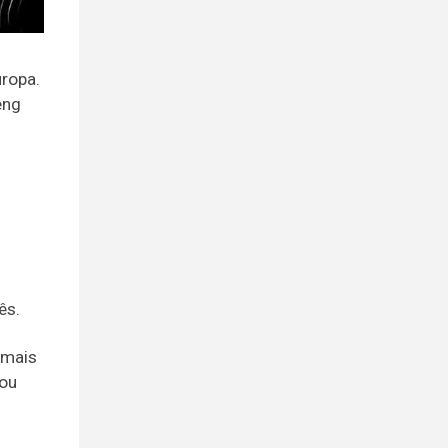
uropa.
eng
ês.
 mais
uou