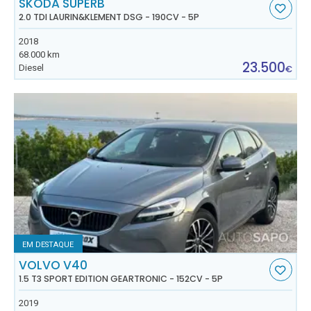
SKODA SUPERB
2.0 TDI LAURIN&KLEMENT DSG - 190CV - 5P
2018
68.000 km
23.500
Diesel
€
EM DESTAQUE
VOLVO V40
1.5 T3 SPORT EDITION GEARTRONIC - 152CV - 5P
2019