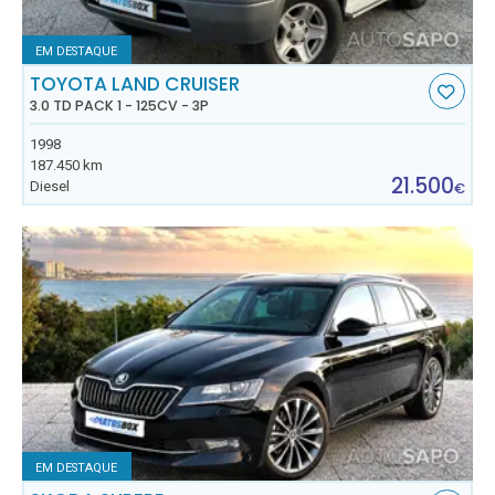
EM DESTAQUE
TOYOTA LAND CRUISER
3.0 TD PACK 1 - 125CV - 3P
1998
187.450 km
21.500
Diesel
€
EM DESTAQUE