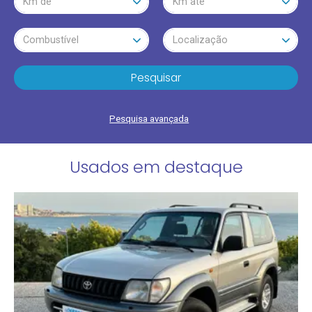
Km de
Km até
Combustível
Localização
Pesquisar
Pesquisa avançada
Usados em destaque