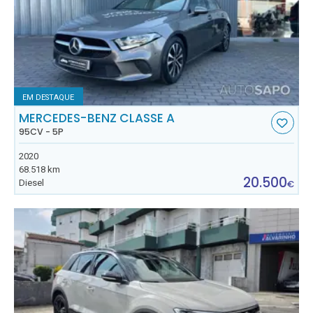
EM DESTAQUE
MERCEDES-BENZ CLASSE A
95CV - 5P
2020
68.518 km
20.500
Diesel
€