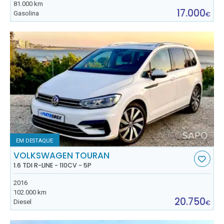
81.000 km
17.000
Gasolina
€
EM DESTAQUE
VOLKSWAGEN TOURAN
1.6 TDI R-LINE - 110CV - 5P
2016
102.000 km
20.750
Diesel
€