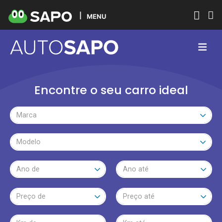
MENU
Encontre o seu carro ideal
Marca
Modelo
Ano de
Ano até
Preço de
Preço até