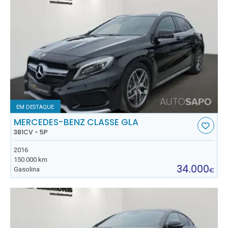
EM DESTAQUE
MERCEDES-BENZ CLASSE GLA
381CV - 5P
2016
150.000 km
34.000
Gasolina
€