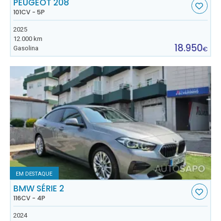
PEUGEOT 208
101CV - 5P
2025
12.000 km
18.950
Gasolina
€
EM DESTAQUE
BMW SÉRIE 2
116CV - 4P
2024