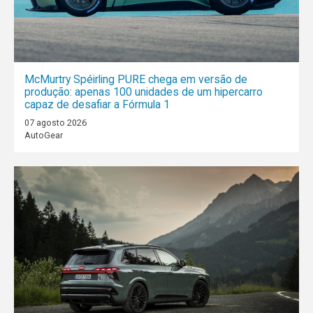
McMurtry Spéirling PURE chega em versão de
produção: apenas 100 unidades de um hipercarro
capaz de desafiar a Fórmula 1
07 agosto 2026
AutoGear