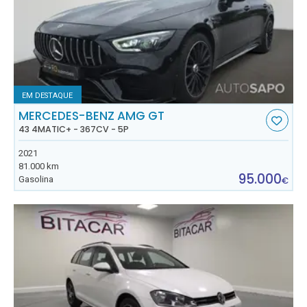
EM DESTAQUE
MERCEDES-BENZ AMG GT
43 4MATIC+ - 367CV - 5P
2021
81.000 km
95.000
Gasolina
€