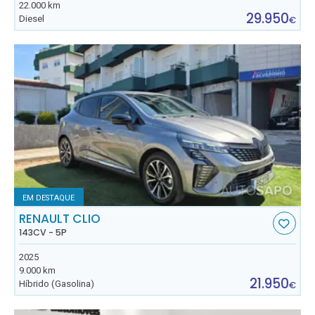
22.000 km
29.950
Diesel
€
EM DESTAQUE
RENAULT CLIO
143CV - 5P
2025
9.000 km
21.950
Híbrido (Gasolina)
€