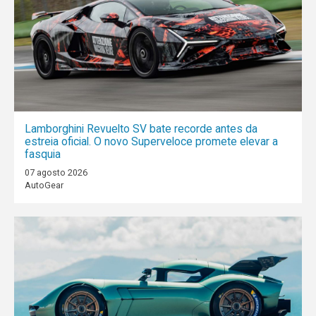
Lamborghini Revuelto SV bate recorde antes da
estreia oficial. O novo Superveloce promete elevar a
fasquia
07 agosto 2026
AutoGear