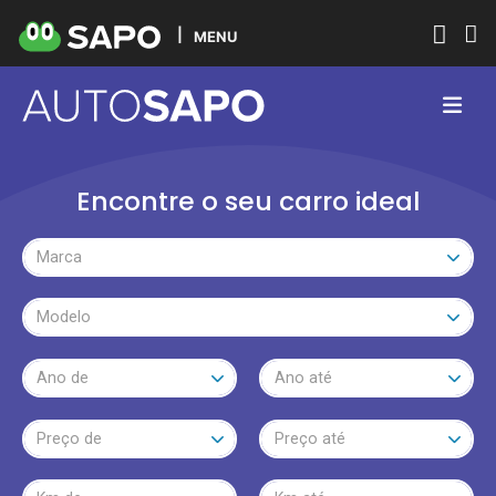
MENU
Encontre o seu carro ideal
Marca
Modelo
Ano de
Ano até
Preço de
Preço até