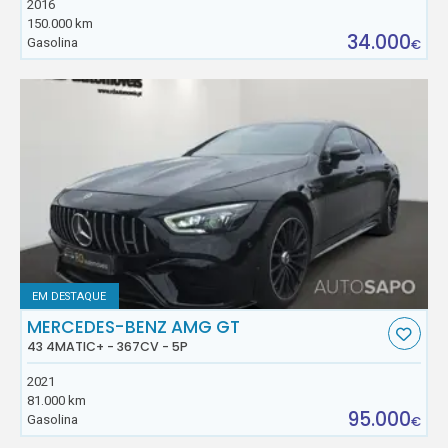
2016
150.000 km
34.000
Gasolina
€
EM DESTAQUE
MERCEDES-BENZ AMG GT
43 4MATIC+ - 367CV - 5P
2021
81.000 km
95.000
Gasolina
€