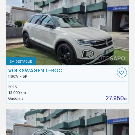
EM DESTAQUE
VOLKSWAGEN T-ROC
116CV - 5P
2025
13.000 km
27.950
Gasolina
€