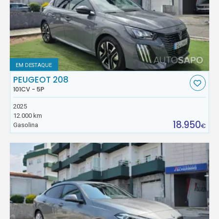
EM DESTAQUE
PEUGEOT 208
101CV - 5P
2025
12.000 km
18.950
Gasolina
€