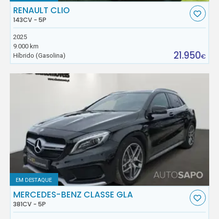
RENAULT CLIO
143CV - 5P
2025
9.000 km
21.950
Híbrido (Gasolina)
€
EM DESTAQUE
MERCEDES-BENZ CLASSE GLA
381CV - 5P