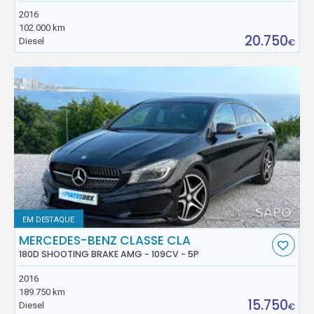
2016
102.000 km
20.750
Diesel
€
EM DESTAQUE
MERCEDES-BENZ CLASSE CLA
180D SHOOTING BRAKE AMG - 109CV - 5P
2016
189.750 km
15.750
Diesel
€