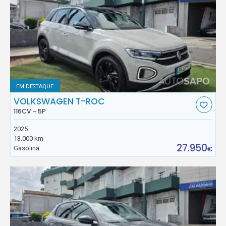
EM DESTAQUE
VOLKSWAGEN T-ROC
116CV - 5P
2025
13.000 km
27.950
Gasolina
€