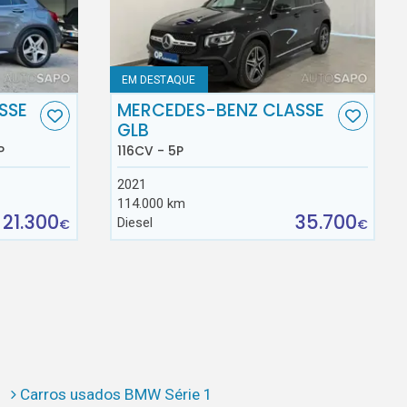
EM DESTAQUE
SSE
MERCEDES-BENZ CLASSE
GLB
P
116CV - 5P
2021
114.000 km
21.300
35.700
Diesel
€
€
Carros usados BMW Série 1