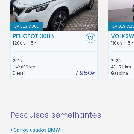
EM DESTAQUE
EM DESTAQ
PEUGEOT 3008
VOLKSW
120CV - 5P
110CV - 5P
2017
2024
142.000 km
43.171 km
17.950
Diesel
Gasolina
€
Pesquisas semelhantes
Carros usados BMW