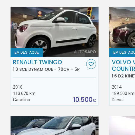
EM DESTAQUE
EM DESTAQ
RENAULT TWINGO
VOLVO 
COUNT
1.0 SCE DYNAMIQUE - 70CV - 5P
1.6 D2 KINE
2018
2014
113.670 km
189.500 km
10.500
Gasolina
Diesel
€