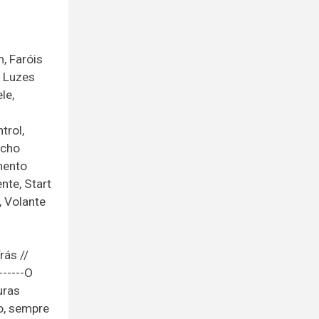
, Faróis
, Luzes
le,
trol,
echo
mento
nte, Start
, Volante
rás //
-------O
uras
o, sempre