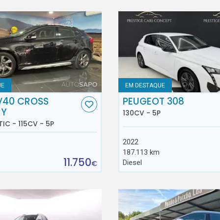
UE
EM DESTAQUE
V40 CROSS
PEUGEOT 308
RY
130CV - 5P
TIC - 115CV - 5P
2022
187.113 km
11.750
Diesel
€