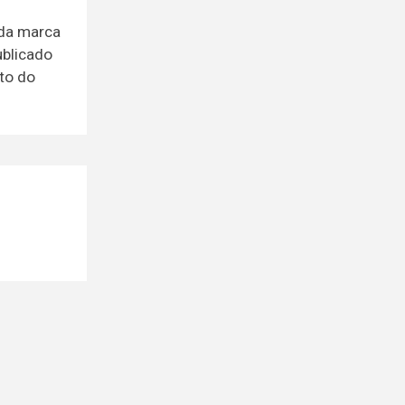
 da marca
ublicado
nto do