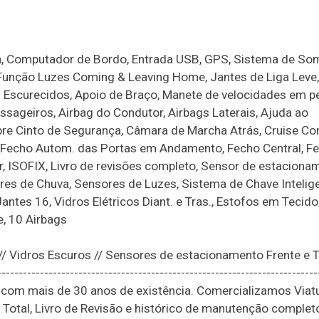
th, Computador de Bordo, Entrada USB, GPS, Sistema de Som
, Função Luzes Coming & Leaving Home, Jantes de Liga Leve
s Escurecidos, Apoio de Braço, Manete de velocidades em pe
ageiros, Airbag do Condutor, Airbags Laterais, Ajuda ao
re Cinto de Segurança, Câmara de Marcha Atrás, Cruise Con
 Fecho Autom. das Portas em Andamento, Fecho Central, F
, ISOFIX, Livro de revisões completo, Sensor de estaciona
res de Chuva, Sensores de Luzes, Sistema de Chave Intelige
ntes 16, Vidros Elétricos Diant. e Tras., Estofos em Tecido
e, 10 Airbags
// Vidros Escuros // Sensores de estacionamento Frente e T
-----------------------------------------------------------------------
om mais de 30 anos de existência. Comercializamos Viat
tal, Livro de Revisão e histórico de manutenção complet