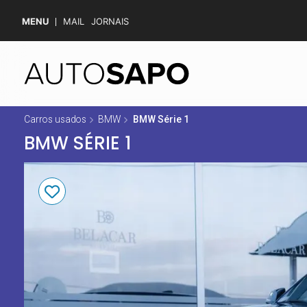
MENU
MAIL
JORNAIS
Carros usados
BMW
BMW Série 1
BMW SÉRIE 1