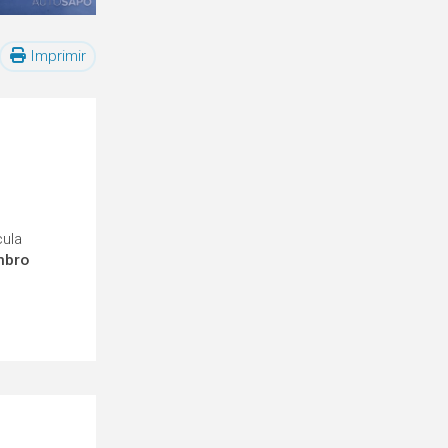
Imprimir
cula
mbro