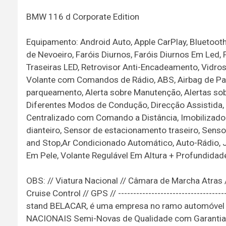
BMW 116 d Corporate Edition
Equipamento: Android Auto, Apple CarPlay, Bluetoo
de Nevoeiro, Faróis Diurnos, Faróis Diurnos Em Led
Traseiras LED, Retrovisor Anti-Encadeamento, Vidro
Volante com Comandos de Rádio, ABS, Airbag de Pass
parqueamento, Alerta sobre Manutenção, Alertas sob
Diferentes Modos de Condução, Direcção Assistida,
Centralizado com Comando a Distância, Imobilizador
dianteiro, Sensor de estacionamento traseiro, Senso
and Stop,Ar Condicionado Automático, Auto-Rádio, Ja
Em Pele, Volante Regulável Em Altura + Profundidad
OBS: // Viatura Nacional // Câmara de Marcha Atras 
Cruise Control // GPS // --------------------------------------
stand BELACAR, é uma empresa no ramo automóvel c
NACIONAIS Semi-Novas de Qualidade com Garantia To