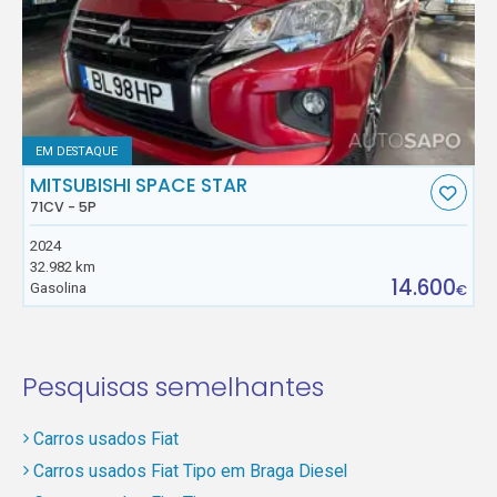
EM DESTAQUE
MITSUBISHI SPACE STAR
71CV - 5P
2024
32.982 km
14.600
Gasolina
€
Pesquisas semelhantes
Carros usados Fiat
Carros usados Fiat Tipo em Braga Diesel