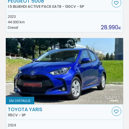
PEUGEOT 5008
1.5 BLUEHDI ACTIVE PACK EAT8 - 130CV - 5P
2023
44.000 km
28.990
Diesel
€
EM DESTAQUE
TOYOTA YARIS
115CV - 3P
2024