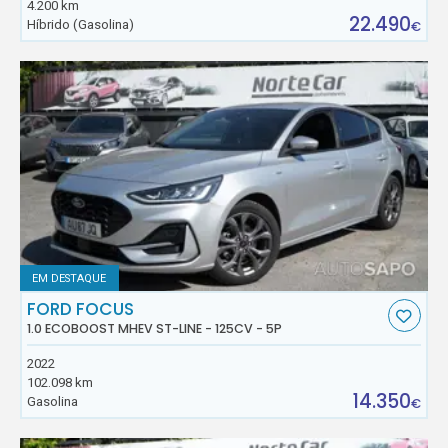
4.200 km
22.490
Híbrido (Gasolina)
€
EM DESTAQUE
FORD FOCUS
1.0 ECOBOOST MHEV ST-LINE - 125CV - 5P
2022
102.098 km
14.350
Gasolina
€