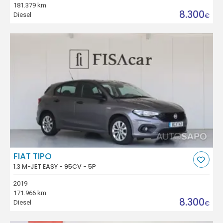
181.379 km
8.300
Diesel
€
FIAT TIPO
1.3 M-JET EASY - 95CV - 5P
2019
171.966 km
8.300
Diesel
€