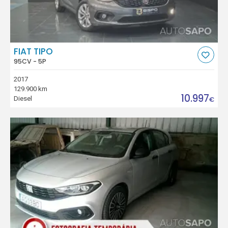
FIAT TIPO
95CV - 5P
2017
129.900 km
10.997
Diesel
€